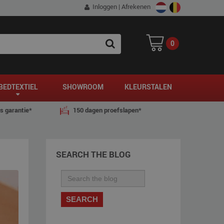
Inloggen
|
Afrekenen
0
SEARCH
BEDTEXTIEL
SHOWROOM
KLEURSTALEN
js garantie*
150 dagen proefslapen*
SEARCH THE BLOG
SEARCH