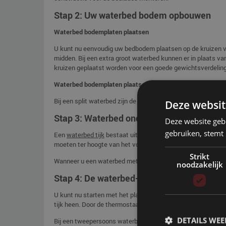
Stap 2: Uw waterbed bodem opbouwen
Waterbed bodemplaten plaatsen
U kunt nu eenvoudig uw bedbodem plaatsen op de kruizen va
midden. Bij een extra groot waterbed kunnen er in plaats va
kruizen geplaatst worden voor een goede gewichtsverdeling
Waterbed bodemplaten plaatsen bij een waterbed met split
Bij een split waterbed zijn de bodemplaten voorzien van e
Deze websit
Stap 3: Waterbed ondertijk bevestigen
Deze website geb
gebruiken, stemt
Een
waterbed tijk
bestaat uit een ondertijk en een afritsbar
moeten ter hoogte van het voeteneind goed bij elkaar kome
Strikt
Wanneer u een waterbed met split rand heeft dan kunt u de
noodzakelijk
Stap 4: De waterbed-verwarmingselement
U kunt nu starten met het plaatsen van de
waterbedverwar
tijk heen. Door de thermostaat te ontkoppelen kunt u het sno
DETAILS WE
Bij een tweepersoons waterbed met duo matras moet u 2 