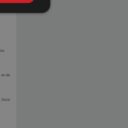
duo
t en de
g. Deze