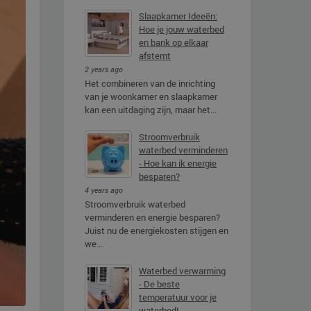
Slaapkamer Ideeën:
Hoe je jouw waterbed
en bank op elkaar
afstemt
2 years ago
Het combineren van de inrichting
van je woonkamer en slaapkamer
kan een uitdaging zijn, maar het...
Stroomverbruik
waterbed verminderen
- Hoe kan ik energie
besparen?
4 years ago
Stroomverbruik waterbed
verminderen en energie besparen?
Juist nu de energiekosten stijgen en
we...
Waterbed verwarming
- De beste
temperatuur voor je
waterbed!