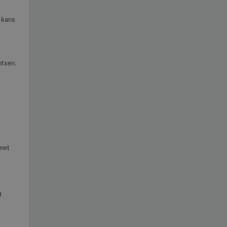
 kans
otsen.
 met
t