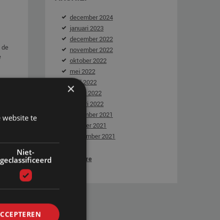
december 2024
januari 2023
december 2022
 de
november 2022
e
oktober 2022
mei 2022
april 2022
×
maart 2022
eren.
januari 2022
december 2021
 website te
oktober 2021
tsen
september 2021
Niet-
Show more
geclassificeerd
 de
ACCEPTEREN