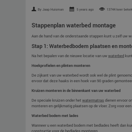
By Jaap Huisman
5 years ago
13744 keer beke
Stappenplan waterbed montage
Aan de hand van de onderstaande stappen kunt u zelf uw w
Stap 1: Waterbedbodem plaatsen en mont
Na het bepalen van de nieuwe locatie van uw
waterbed
kunt
Hoekprofielen en plinten monteren
De zijkant van uw waterbed wordt ook wel de plint genoemd.
ervoor dat deze haaks in een hoek van 90 graden gemontee
Kruizen monteren in de binnenkant van uw waterbed
De speciale kruizen onder het
watermatras
dienen ervoor om
monteren en gelijkmatig plaatsen op de vloer. Zorg voor een
Waterbed bodem met lades
Wanneer u een waterbed bodem met bedlades heeft dan kunt 
constructie voor de bedlades monteren.