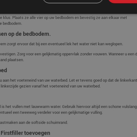
en
e klus. Plaats ze alle vier op uw bedbodem en bevestig ze aan elkaar met
 de bedbodem.
tsen op de bedbodem.
teem zorgt ervoor dat bij een eventueel lek het water niet kan weglopen.
vestigen. Zorg voor een gelijkmatig oppervlak zonder vouwen. Wanneer u een 
and plaatsen.
bed
 u aan het voeteneind van uw waterbed. Let er tevens goed op dat de linkerkan
e linkerzijde gezien vanaf het voeteneind van uw waterbed.
 is het vullen met lauwwarm water. Gebruik hiervoor altijd een schone vulslan
ventueel een tweeweg verdeler voor een gelijkmatige vulling.
 vastmaken aan de softside schuimrand.
Firstfiller toevoegen