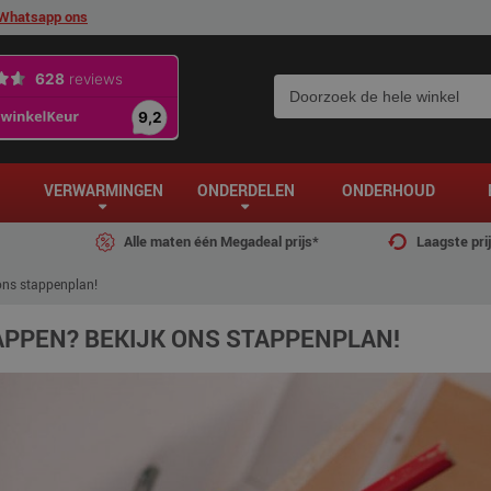
Whatsapp ons
VERWARMINGEN
ONDERDELEN
ONDERHOUD
Alle maten één Megadeal prijs*
Laagste pri
ons stappenplan!
PPEN? BEKIJK ONS STAPPENPLAN!