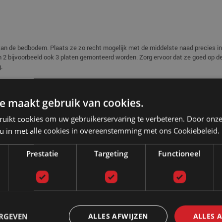
n de bedbodem. Plaats ze zo recht mogelijk met de middelste naad precies in
n 2 bijvoorbeeld ook 3 platen gemonteerd worden. Zorg ervoor dat ze goed op d
.
 rand
en een foamrand. U kunt de bodemplaten met klittenband tegen elkaar aan mont
e maakt gebruik van cookies.
ruikt cookies om uw gebruikerservaring te verbeteren. Door onze
 u in met alle cookies in overeenstemming met ons Cookiebeleid.
e boventijk. Rits ze van elkaar los en plaats de ondertijk op de bedbodem. De ri
n.
Prestatie
Targeting
Functioneel
 ondertijk om de bodemrand bevestigen.
en plaatsen
ming
. Leg de verwarmingselementen op de waterbed tijk en haal het snoer door
er makkelijker door de tijk halen.
ERGEVEN
ALLES AFWIJZEN
ALLES 
waterbed verwarmingselementen plaatsen.