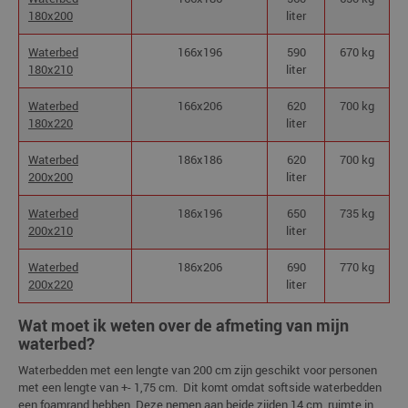
180x200
liter
Waterbed
166x196
590
670 kg
180x210
liter
Waterbed
166x206
620
700 kg
180x220
liter
Waterbed
186x186
620
700 kg
200x200
liter
Waterbed
186x196
650
735 kg
200x210
liter
Waterbed
186x206
690
770 kg
200x220
liter
Wat moet ik weten over de afmeting van mijn
waterbed?
Waterbedden met een lengte van 200 cm zijn geschikt voor personen
met een lengte van +- 1,75 cm. Dit komt omdat softside waterbedden
een foamrand hebben. Deze nemen aan beide zijden 14 cm. ruimte in.