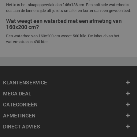
Netto is het slaapoppervlak dan 146x186 cm. Een softside waterbed is
dus aan de binnenzijde altijd iets smaller en korter dan een gewoon bed.
Wat weegt een waterbed met een afmeting van
160x200 cm?
Een waterbed van 160x200 cm weegt 560 kilo. De inhoud van het
watermatras is 490 liter.
KLANTENSERVICE
MEGA DEAL
CATEGORIEËN
AFMETINGEN
DIRECT ADVIES