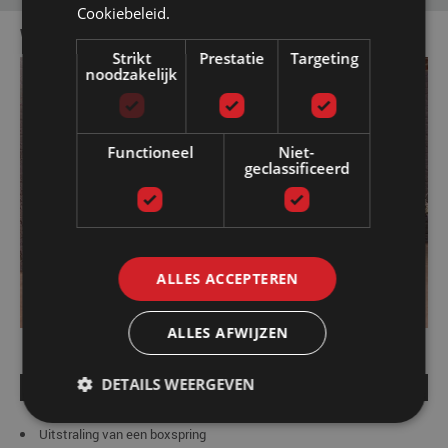
Cookiebeleid.
WATERBED BOX DESIGN SPLIT
Strikt
Prestatie
Targeting
noodzakelijk
Functioneel
Niet-
geclassificeerd
ALLES ACCEPTEREN
ALLES AFWIJZEN
DETAILS WEERGEVEN
Vanaf € 1.249,00
Uitstraling van een boxspring