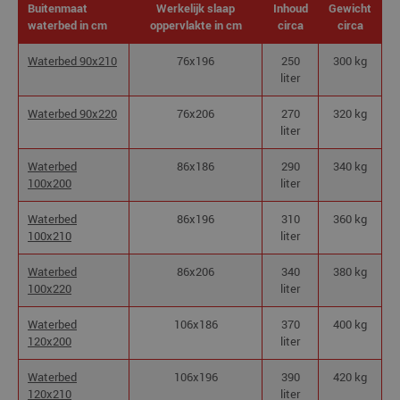
Buitenmaat
Werkelijk slaap
Inhoud
Gewicht
waterbed in cm
oppervlakte in cm
circa
circa
Waterbed 90x210
76x196
250
300 kg
liter
Waterbed 90x220
76x206
270
320 kg
liter
Waterbed
86x186
290
340 kg
100x200
liter
Waterbed
86x196
310
360 kg
100x210
liter
Waterbed
86x206
340
380 kg
100x220
liter
Waterbed
106x186
370
400 kg
120x200
liter
Waterbed
106x196
390
420 kg
120x210
liter