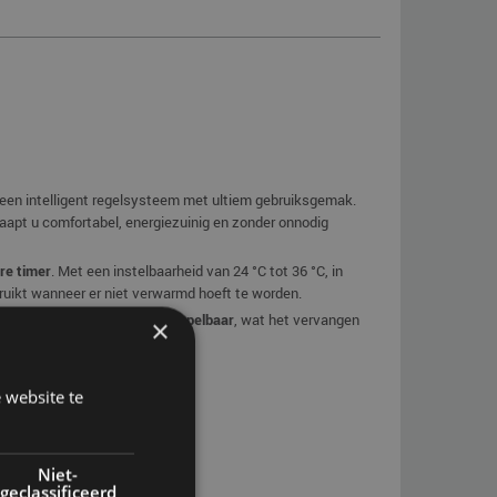
en intelligent regelsysteem met ultiem gebruiksgemak.
aapt u comfortabel, energiezuinig en zonder onnodig
re timer
. Met een instelbaarheid van 24 °C tot 36 °C, in
rbruikt wanneer er niet verwarmd hoeft te worden.
aarbij is de thermostaat
afkoppelbaar
, wat het vervangen
×
 website te
Niet-
geclassificeerd