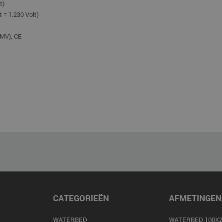
t)
 = 1.230 Volt)
EMV), CE
CATEGORIEËN
AFMETINGEN
WATERBED
WATERBED 100X2