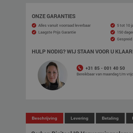
ONZE GARANTIES
Alles vanuit voorraad leverbaar
5 tot 10 j
Laagste Prijs Garantie
150 dage
Gespreid
HULP NODIG? WIJ STAAN VOOR U KLAAR
+31 85 - 001 40 50
Bereikbaar van maandag t/m vrijd
Beschrijving
Levering
Betaling