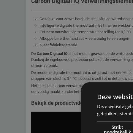
Carbon Digitaal IQ Verwarmingseleme
Geschikt voor zowel hardside als softside waterbedde
Intelligente digitale thermostaat met timer en wekkerf
Extreem nauwkeurige temperatuurinstelling tot 0,1 °C
Afkoppelbare thermostaat – eenvoudig te vervangen
5 jaar fabrieksgarantie
De
Carbon Digitaal IQ
is het meest geavanceerde waterbedve
Dankzij de ingebouwde processor schakelt de verwarming aut
stroomverbruik.
De moderne digitale thermostaat is uitgerust met een verlic
stappen van slechts 0,1 °C, bepaalt u zelf tot in detail uw 
Het flexibele carbon verwarmingselement is robuust, waterdi
eenvoudig maakt zonder het complete element te hoeven w
Deze websit
Bekijk de productvideo
Deze website geb
gebruiken, stemt
Strikt
noodzakelijk