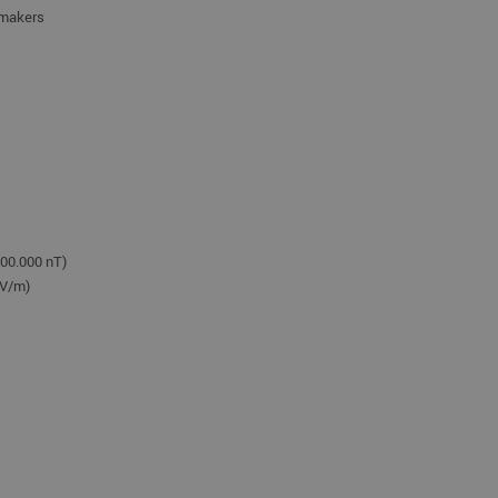
emakers
100.000 nT)
 V/m)