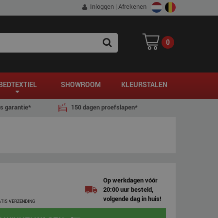
Inloggen
|
Afrekenen
0
SEARCH
BEDTEXTIEL
SHOWROOM
KLEURSTALEN
js garantie*
150 dagen proefslapen*
Op werkdagen vóór
20:00 uur besteld,
volgende dag in huis!
ATIS VERZENDING