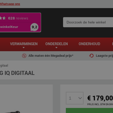
Whatsapp ons
VERWARMINGEN
ONDERDELEN
ONDERHOUD
Alle maten één Megadeal prijs*
Laagste pri
gitaal
IQ DIGITAAL
€ 179,00
PRIJS INCL. BTW EN GR