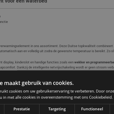
nt voor een waterbed
n
unctie
rwarmingselement in ons assortiment. Deze Duitse topkwaliteit combineert e
omatisch aan en volledig uit zodra de gewenste temperatuur is bereikt. Zo sl
ht display, kinderslot en handige functies zoals een
wekker en programmeerba
slaapcomfort. Dankzij de intelligente netvrijschakeling wordt er geen stroom ve
cht (IP67) en voorzien van een drievoudige beveiliging tegen oververhitting. D
isselen.
e maakt gebruik van cookies.
ruikt cookies om uw gebruikerservaring te verbeteren. Door onze
 u in met alle cookies in overeenstemming met ons Cookiebeleid.
Prestatie
Targeting
Functioneel