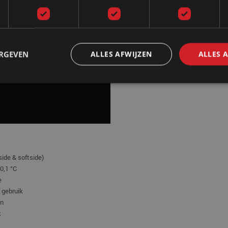
ERGEVEN
ALLES AFWIJZEN
ALLES 
ide & softside)
0,1 °C
e
f gebruik
en
k