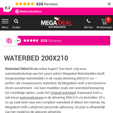
×
628
Reviews
9,2
0
Zoeken
Bel Ons
Winkelwagen
WATERBED 200X210
Waterbed 200x210 cm
online kopen? Dan bent u bij onze
waterbedwebshop aan het juiste adres! Megadeal Waterbedden biedt
hoogwaardige waterbedden in de royale afmeting 200x210 cm –
perfect als tweepersoons waterbed. Bij Megadeal vindt u een breed en
divers assortiment: van luxe modellen zoals een waterbed boxspring
tot voordelige opties, zoals het
Original waterbed
. Daarnaast kunt u
ook losse
watermatrassen
in de afmeting 200x210 cm bestellen. Of u
nu op zoek bent naar een compleet waterbed of alleen een matras, bij
Megadeal vindt u altijd een passende oplossing. De prijs is afhankelijk
van het model en de gekozen afmeting.