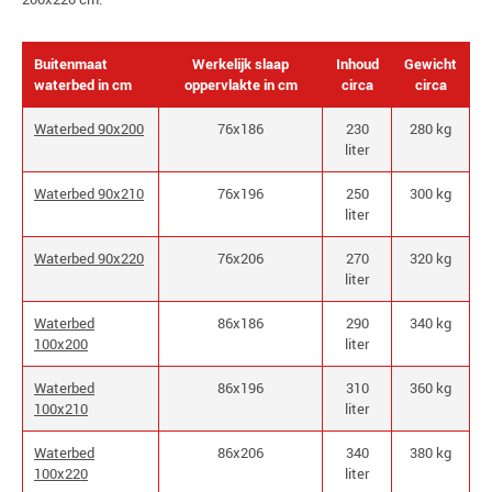
Buitenmaat
Werkelijk slaap
Inhoud
Gewicht
waterbed in cm
oppervlakte in cm
circa
circa
Waterbed 90x200
76x186
230
280 kg
liter
Waterbed 90x210
76x196
250
300 kg
liter
Waterbed 90x220
76x206
270
320 kg
liter
Waterbed
86x186
290
340 kg
100x200
liter
Waterbed
86x196
310
360 kg
100x210
liter
Waterbed
86x206
340
380 kg
100x220
liter