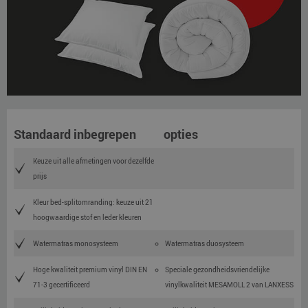
Standaard inbegrepen
opties
Keuze uit alle afmetingen voor dezelfde
prijs
Kleur bed-splitomranding: keuze uit 21
hoogwaardige stof en leder kleuren
Watermatras monosysteem
Watermatras duosysteem
Hoge kwaliteit premium vinyl DIN EN
Speciale gezondheidsvriendelijke
71-3 gecertificeerd
vinylkwaliteit MESAMOLL 2 van LANXESS