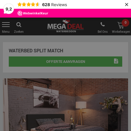
×
628
Reviews
9,2
0
Zoeken
Bel Ons
Winkelwagen
WATERBED SPLIT MATCH
OFFERTE AANVRAGEN