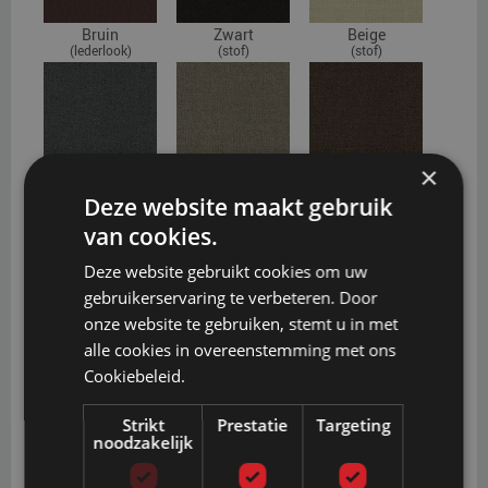
Bruin
Zwart
Beige
(lederlook)
(stof)
(stof)
×
Donkergrijs
Taupe
Bruin
Deze website maakt gebruik
(stof)
(stof)
(stof)
van cookies.
Deze website gebruikt cookies om uw
gebruikerservaring te verbeteren. Door
onze website te gebruiken, stemt u in met
Grijs
Antraciet
Rood
alle cookies in overeenstemming met ons
(stof)
(stof)
(stof)
Cookiebeleid.
Strikt
Prestatie
Targeting
noodzakelijk