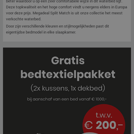
beter waardoor u op een zeer comfortabele wijze in dit waterbed ligt.
Deze topkwaliteit en het hoge comfort vindt u nergens elders in Europa
voor deze prijs. Megadeal Split Match is uit onze collectie het meest
verkochte waterbed.
Door zijn verschillende kleuren en stijlmogelijkheden past dit
eigentijdse bedmodel in elke slaapkamer.