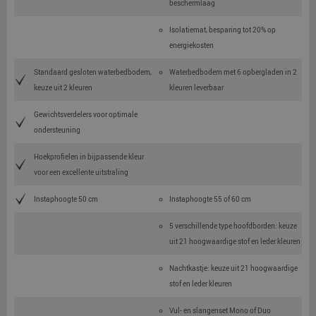
beschermlaag
Isolatiemat, besparing tot 20% op
energiekosten
Standaard gesloten waterbedbodem,
Waterbedbodem met 6 opbergladen in 2
keuze uit 2 kleuren
kleuren leverbaar
Gewichtsverdelers voor optimale
ondersteuning
Hoekprofielen in bijpassende kleur
voor een excellente uitstraling
Instaphoogte 50 cm
Instaphoogte 55 of 60 cm
5 verschillende type hoofdborden: keuze
uit 21 hoogwaardige stof en leder kleuren
Nachtkastje: keuze uit 21 hoogwaardige
stof en leder kleuren
Vul- en slangenset Mono of Duo