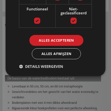
Blauw
Mosterdgeel
Mintgroen
(stof)
(stof)
(stof)
Functioneel
Niet-
geclassificeerd
Waterbedbodem
ALLES ACCEPTEREN
ALLES AFWIJZEN
DETAILS WEERGEVEN
De basis van de
waterbedbodem
bestaat uit:
Leverbaar in 50 cm, 55 cm, en 60 cm instaphoogte
Gewichtverdelers om het gewicht van het water evenredig te
verdelen
Bodemplaten met een 4 mm dikke afwerkrand
Bijpassende kleur hoekprofielen voor een perfecte afwerking