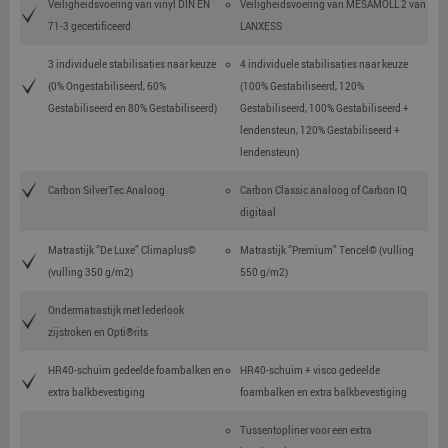
Veiligheidsvoering van vinyl DIN EN
Veiligheidsvoering van MESAMOLL 2 van
71-3 gecertificeerd
LANXESS
3 individuele stabilisaties naar keuze
4 individuele stabilisaties naar keuze
(0% Ongestabiliseerd, 60%
(100% Gestabiliseerd, 120%
Gestabiliseerd en 80% Gestabiliseerd)
Gestabiliseerd, 100% Gestabiliseerd +
lendensteun, 120% Gestabiliseerd +
lendensteun)
Carbon SilverTec Analoog
Carbon Classic analoog of Carbon IQ
digitaal
Matrastijk ‘’De Luxe” Climaplus©
Matrastijk ‘’Premium” Tencel© (vulling
(vulling 350 g/m2)
550 g/m2)
Ondermatrastijk met lederlook
zijstroken en Opti®rits
HR40-schuim gedeelde foambalken en
HR40-schuim + visco gedeelde
extra balkbevestiging
foambalken en extra balkbevestiging
Tussentopliner voor een extra