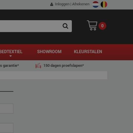
Inloggen
|
Afrekenen
0
SEARCH
BEDTEXTIEL
SHOWROOM
KLEURSTALEN
js garantie*
150 dagen proefslapen*