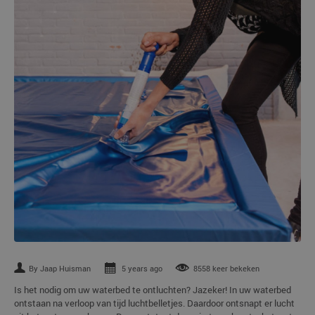
By Jaap Huisman
5 years ago
8558 keer bekeken
Is het nodig om uw waterbed te ontluchten? Jazeker! In uw waterbed
ontstaan na verloop van tijd luchtbelletjes. Daardoor ontsnapt er lucht