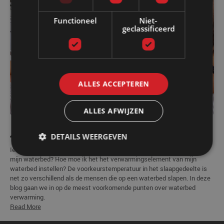
Functioneel
Niet-
geclassificeerd
ALLES ACCEPTEREN
ALLES AFWIJZEN
By Luuk Berendsen
4 years ago
11254 keer bekeken
DETAILS WEERGEVEN
Iets wat ons vaak wordt gevraagd. Wat is de beste temperatuur voor
mijn waterbed? Hoe moe ik het het verwarmingselement van mijn
waterbed instellen? De voorkeurstemperatuur in het slaapgedeelte is
net zo verschillend als de mensen die op een waterbed slapen. In deze
blog gaan we in op de meest voorkomende punten over waterbed
verwarming.
Read More