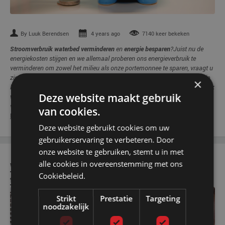
By Luuk Berendsen
4 years ago
7140 keer bekeken
Stroomverbruik waterbed verminderen
en
energie besparen
?Juist nu de
energiekosten stijgen en we allemaal proberen ons energieverbruik te
verminderen om zowel het milieu als onze portemonnee te sparen, vraagt u
zich misschien af hoeveel energie een waterbed verbruikt en hoe u energie
×
kan besparen. In deze blog lichten we alle aspecten van
het energieverbruik
Deze website maakt gebruik
van een waterbed
toe en hoe u het stroomverbruik van uw waterbed kunt
verminderen en energie kunt besparen.
van cookies.
Read More
Deze website gebruikt cookies om uw
gebruikerservaring te verbeteren. Door
onze website te gebruiken, stemt u in met
alle cookies in overeenstemming met ons
Waterbed verwarming - De beste
Cookiebeleid.
temperatuur voor je waterbed!
Strikt
Prestatie
Targeting
noodzakelijk