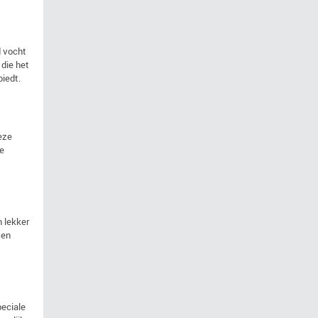
d vocht
 die het
biedt.
eze
de
n lekker
sen
eciale