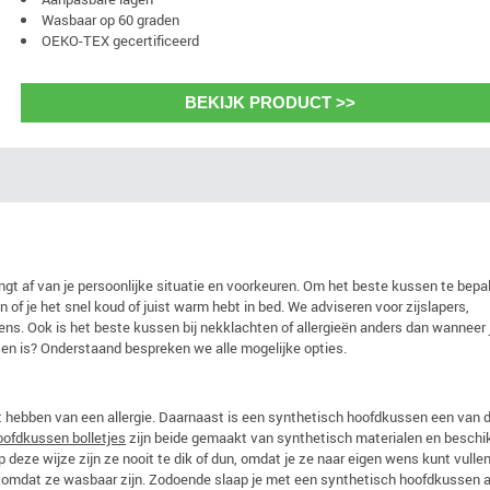
Wasbaar op 60 graden
OEKO-TEX gecertificeerd
BEKIJK PRODUCT >>
gt af van je persoonlijke situatie en voorkeuren. Om het beste kussen te bepal
n of je het snel koud of juist warm hebt in bed. We adviseren voor zijslapers,
ns. Ook is het beste kussen bij nekklachten of allergieën anders dan wanneer j
ssen is? Onderstaand bespreken we alle mogelijke opties.
t hebben van een allergie. Daarnaast is een synthetisch hoofdkussen een van 
oofdkussen bolletjes
zijn beide gemaakt van synthetisch materialen en beschi
 deze wijze zijn ze nooit te dik of dun, omdat je ze naar eigen wens kunt vullen
omdat ze wasbaar zijn. Zodoende slaap je met een synthetisch hoofdkussen al