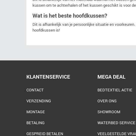
kussen om te achterhalen of het kussen geschikt is voor de
Wat is het beste hoofdkussen?
Dit is afhankelijk van je persoonlijke situatie en voorkeur
hoofdkussen is!
KLANTENSERVICE
MEGA DEAL
CONTACT
BEDTEXTIEL ACTIE
VERZENDING
OVER ONS
MONTAGE
SHOWROOM
BETALING
WATERBED SERVICE
GESPREID BETALEN
VEELGESTELDE VRA