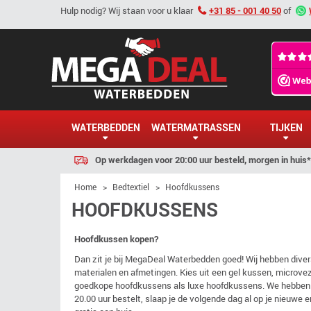
Hulp nodig? Wij staan voor u klaar
+31 85 - 001 40 50
of
WATERBEDDEN
WATERMATRASSEN
TIJKEN
Op werkdagen voor 20:00 uur besteld, morgen in huis*
Home
>
Bedtextiel
>
Hoofdkussens
HOOFDKUSSENS
Hoofdkussen kopen?
Dan zit je bij MegaDeal Waterbedden goed! Wij hebben diver
materialen en afmetingen. Kies uit een gel kussen, microve
goedkope hoofdkussens als luxe hoofdkussens. We hebben ho
20.00 uur bestelt, slaap je de volgende dag al op je nieuw