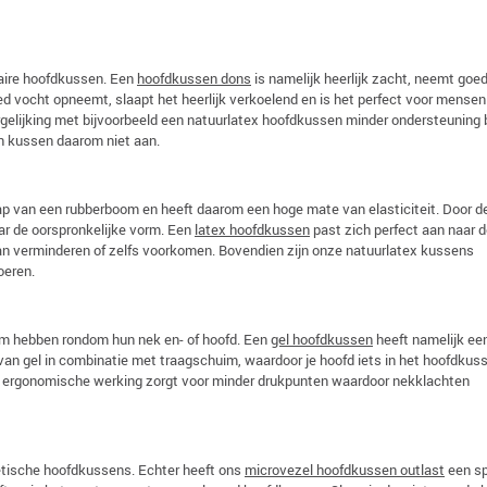
aire hoofdkussen. Een
hoofdkussen dons
is namelijk heerlijk zacht, neemt goe
d vocht opneemt, slaapt het heerlijk verkoelend en is het perfect voor mensen
rgelijking met bijvoorbeeld een natuurlatex hoofdkussen minder ondersteuning 
n kussen daarom niet aan.
ap van een rubberboom en heeft daarom een hoge mate van elasticiteit. Door d
aar de oorspronkelijke vorm. Een
latex hoofdkussen
past zich perfect aan naar 
an verminderen of zelfs voorkomen. Bovendien zijn onze natuurlatex kussens
oeren.
rm hebben rondom hun nek en- of hoofd. Een
gel hoofdkussen
heeft namelijk ee
an gel in combinatie met traagschuim, waardoor je hoofd iets in het hoofdkus
eze ergonomische werking zorgt voor minder drukpunten waardoor nekklachten
etische hoofdkussens. Echter heeft ons
microvezel hoofdkussen outlast
een sp