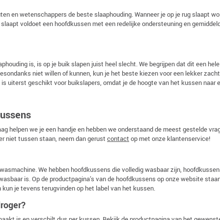
euten en wetenschappers de beste slaaphouding. Wanneer je op je rug slaapt wor
rug slaapt voldoet een hoofdkussen met een redelijke ondersteuning en gemiddel
houding is, is op je buik slapen juist heel slecht. We begrijpen dat dit een hele 
 desondanks niet willen of kunnen, kun je het beste kiezen voor een lekker zach
n is uiterst geschikt voor buikslapers, omdat je de hoogte van het kussen naar 
kussens
raag helpen we je een handje en hebben we onderstaand de meest gestelde vra
 er niet tussen staan, neem dan gerust
contact
op met onze klantenservice!
de wasmachine. We hebben hoofdkussens die volledig wasbaar zijn, hoofdkussen
 wasbaar is. Op de productpagina’s van de hoofdkussens op onze website staa
kun je tevens terugvinden op het label van het kussen.
droger?
maakt is en verschilt dus per kussen. Bekijk de productpagina van het gewenst