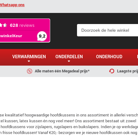
Whatsapp ons
VERWARMINGEN
ONDERDELEN
ONDERHOUD
Alle maten één Megadeal prijs*
Laagste pri
se kwalitatief hoogwaardige hoofdkussens in ons assortiment in allerlei versch
zel kussen, latex kussen én nog veel meer! Ons assortiment bestaat uit zowel
ofdkussens voor zijslapers, rugslapers en buikslapers. Indien je op werkdag
e en frisse hoofdkussen! Vanaf €20,- bezorgen we je nieuwe hoofdkussen ook nog