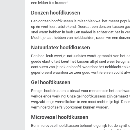
een lekker fris kussen!
Donzen hoofdkussen
Een donzen hoofdkussen is misschien wel het meest popul
op én ventileert uitstekend. Doordat een donzen kussen goe
snel warm hebben in bed! Een nadeel is echter dat het in ve
Mocht je last hebben van nekklachten, raden we een donze
Natuurlatex hoofdkussen
Een heel leuk weetje: natuurlatex wordt gemaakt van het s
goede elasticiteit keert het kussen altijd snel weer terug n
contouren van je nek en hoofd, waardoor het nekklachten k
geperforeerd waardoor ze zeer goed ventileren en vocht afv
Gel hoofdkussen
Een gel hoofdkussen is ideaal voor mensen die het snel wa
verkoelende werking! Onze gel hoofdkussens zijn gemaakt v
wegzakt en je wervelkolom in een mooi rechte lijn ligt. D
verminderd of zelfs voorkomen kunnen worden.
Microvezel hoofdkussen
Een microvezel hoofdkussen behoort eigenlijk tot de synth