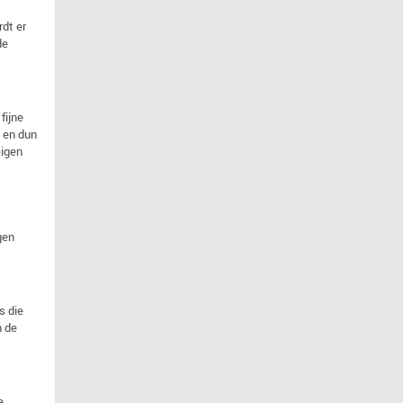
dt er
de
fijne
t en dun
eigen
gen
s die
n de
e