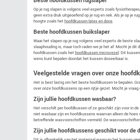
Beste hoofdkussen rugslaper
Op je rug slapen is volgens veel experts zoals fysiotherap
geen extra druk uitgeoefend op je rug en nek. Als je op je 
hoogte zoals het
hoofdkussen latex en dons
.
Beste hoofdkussen buikslaper
Waar het slapen op je rug volgens veel experts de beste slaap
slaaphouding is, maar toch raden we je het af. Mocht je dit
hoofdkussen zoals het
hoofdkussen microvezel
. Dit kusse
wens kunt bepalen doordat het kussen doseerbaar is.
Veelgestelde vragen over onze hoofd
Het is best lastig om het beste hoofdkussen te bepalen. G
over onze hoofdkussens op een rijtje gezet. Mocht je vraag
Zijn jullie hoofdkussen wasbaar?
Het verschilt per hoofdkussen of ze geschikt zijn voor in 
niet wasbaar zijn en hoofdkussens waarvan alleen de hoes
betreffende wasvoorschriften vermeld. De wasvoorschriften 
Zijn jullie hoofdkussens geschikt voor de 
Dit is afhankelijk van het materiaal waarvan het kussen ge