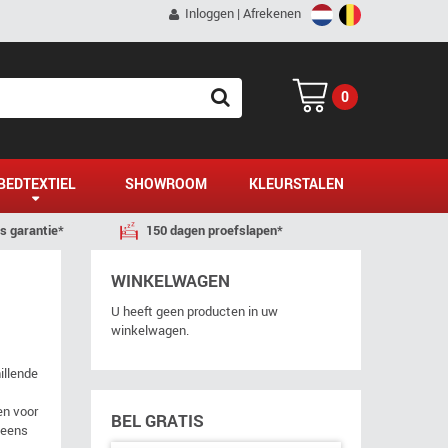
Inloggen
|
Afrekenen
0
SEARCH
BEDTEXTIEL
SHOWROOM
KLEURSTALEN
js garantie*
150 dagen proefslapen*
WINKELWAGEN
U heeft geen producten in uw
winkelwagen.
illende
en voor
BEL GRATIS
 eens