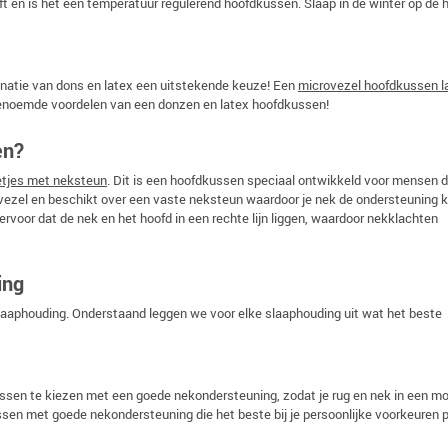
 en is het een temperatuur regulerend hoofdkussen. Slaap in de winter op de h
inatie van dons en latex een uitstekende keuze! Een
microvezel hoofdkussen l
genoemde voordelen van een donzen en latex hoofdkussen!
en?
etjes met neksteun
. Dit is een hoofdkussen speciaal ontwikkeld voor mensen d
zel en beschikt over een vaste neksteun waardoor je nek de ondersteuning kr
ervoor dat de nek en het hoofd in een rechte lijn liggen, waardoor nekklachten
ing
slaaphouding. Onderstaand leggen we voor elke slaaphouding uit wat het beste
dkussen te kiezen met een goede nekondersteuning, zodat je rug en nek in een mo
sen met goede nekondersteuning die het beste bij je persoonlijke voorkeuren p