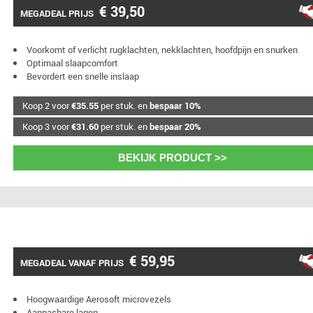
€ 39,50
MEGADEAL PRIJS
Voorkomt of verlicht rugklachten, nekklachten, hoofdpijn en snurken
Optimaal slaapcomfort
Bevordert een snelle inslaap
Koop 2 voor
€35.55
per stuk. en
bespaar 10%
Koop 3 voor
€31.60
per stuk. en
bespaar 20%
BEKIJK PRODUCT >>
€ 59,95
MEGADEAL VANAF PRIJS
Hoogwaardige Aerosoft microvezels
Aanpasbare lagen