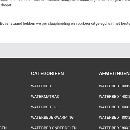
 droger.
en. Bovenstaand hebben we per slaaphouding en voorkeur uitgelegd wat het best
CATEGORIEËN
AFMETINGEN
WATERBED
WATERBED 100X2
WATERMATRAS
WATERBED 140X2
WATERBED TIJK
WATERBED 160X2
WATERBEDERWARMING
WATERBED 180X2
GEN
WATERBED ONDERDELEN
WATERBED 180X2