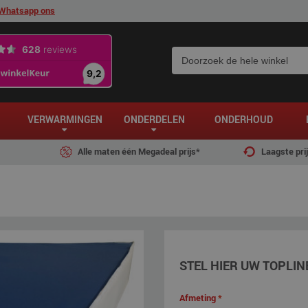
Whatsapp ons
VERWARMINGEN
ONDERDELEN
ONDERHOUD
Alle maten één Megadeal prijs*
Laagste pri
STEL HIER UW TOPLIN
Afmeting
*