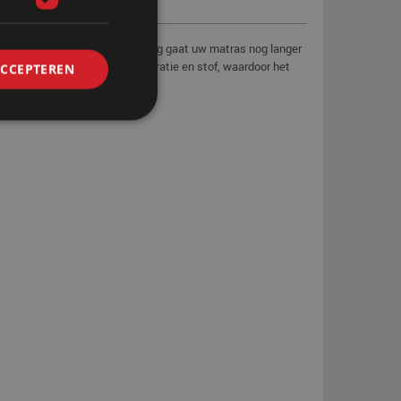
r met een extra beschermingslaag gaat uw matras nog langer
 barrière tegen vuil, transpiratie en stof, waardoor het
ACCEPTEREN
ng meegaat.