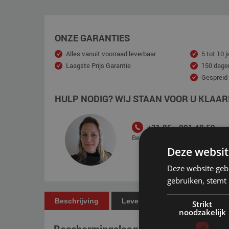
ONZE GARANTIES
Alles vanuit voorraad leverbaar
5 tot 10 j
Laagste Prijs Garantie
150 dage
Gespreid
HULP NODIG? WIJ STAAN VOOR U KLAAR
+31 85 - 001 40 50
Bereikbaar van maandag t/m vrijd
Deze websit
Deze website geb
gebruiken, stemt
Beschrijving
Levering
Betaling
Strikt
noodzakelijk