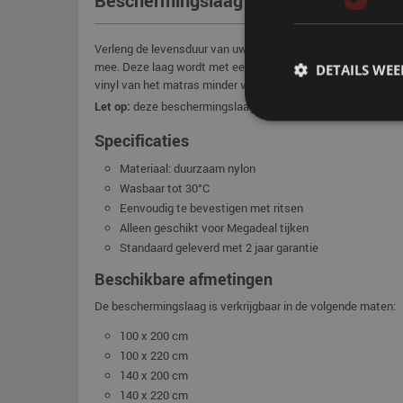
Beschermingslaag met rits-systeem v
Verleng de levensduur van uw watermatras met een praktisch
mee. Deze laag wordt met een
rits-systeem
eenvoudig beves
DETAILS WE
vinyl van het matras minder vaak gereinigd hoeft te worden
Let op:
deze beschermingslaag met rits is uitsluitend te ge
Specificaties
Materiaal: duurzaam nylon
Wasbaar tot 30°C
Eenvoudig te bevestigen met ritsen
Alleen geschikt voor Megadeal tijken
Standaard geleverd met 2 jaar garantie
Beschikbare afmetingen
De beschermingslaag is verkrijgbaar in de volgende maten:
100 x 200 cm
100 x 220 cm
140 x 200 cm
140 x 220 cm