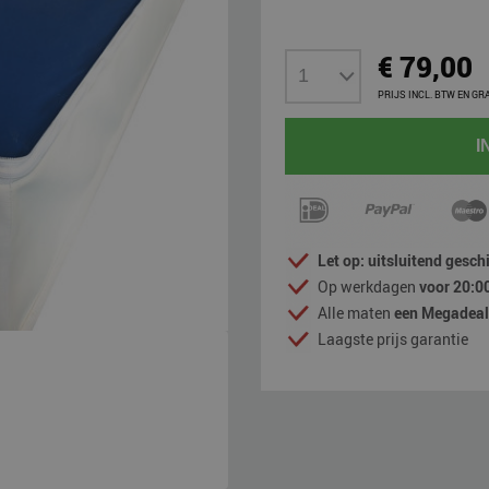
€ 79,00
PRIJS INCL. BTW EN GR
I
Let op: uitsluitend gesc
Op werkdagen
voor 20:00
Alle maten
een Megadeal 
Laagste prijs garantie