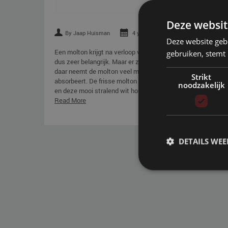
Deze websit
By Jaap Huisman
4 years ago
37711 keer beke
Deze website geb
Een molton krijgt na verloop van tijd soms kringen of gele v
gebruiken, stemt
dus zeer belangrijk. Maar er zijn nog wat meer tips waarmee
daar neemt de molton veel meer vocht op dan bij een reguli
Strikt
absorbeert. De frisse molton is bij een waterbed daarom extr
noodzakelijk
en deze mooi stralend wit houdt.
Read More
DETAILS WE