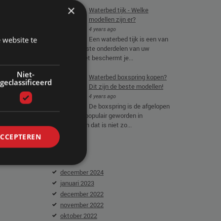
×
Waterbed tijk - Welke
modellen zijn er?
4 years ago
nts
 website te
Een waterbed tijk is een van
de belangrijkste onderdelen van uw
waterbed. Het beschermt je...
nt
Niet-
Waterbed boxspring kopen?
en
geclassificeerd
Dit zijn de beste modellen!
4 years ago
De boxspring is de afgelopen
jaren enorm populair geworden in
Nederland. En dat is niet zo...
ACCEPTEREN
ARCHIEF
december 2024
januari 2023
december 2022
november 2022
oktober 2022