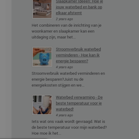
Slaapkamer Ideeën: Hoe je
jouw waterbed en bank op
elkaar afstemt
2 years ago
Het combineren van de inrichting van je
woonkamer en slaapkamer kan een
uitdaging zijn, maar het...
Stroomverbruik waterbed
verminderen - Hoe kan ik
energie besparen?
4 years ago
Stroomverbruik waterbed verminderen en
energie besparen?Juist nu de
energiekosten stijgen en we...
Waterbed verwarming - De
beste temperatuur voor je
waterbed!
4 years ago
Iets wat ons vaak wordt gevraagd. Wat is
de beste temperatuur voor mijn waterbed?
Hoe moe ik het...