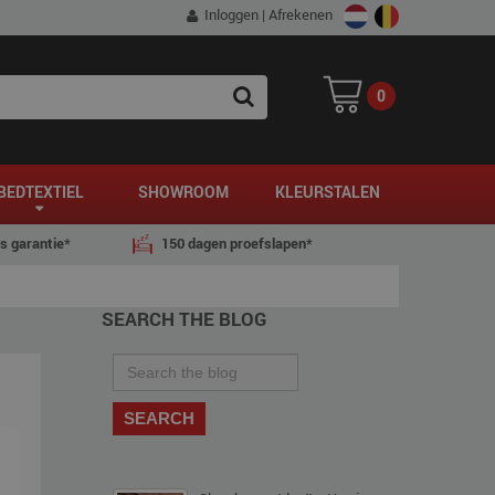
Inloggen
|
Afrekenen
0
SEARCH
BEDTEXTIEL
SHOWROOM
KLEURSTALEN
js garantie*
150 dagen proefslapen*
SEARCH THE BLOG
SEARCH