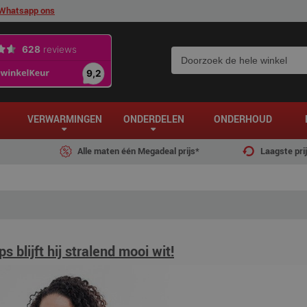
Whatsapp ons
VERWARMINGEN
ONDERDELEN
ONDERHOUD
Alle maten één Megadeal prijs*
Laagste pri
blijft hij stralend mooi wit!