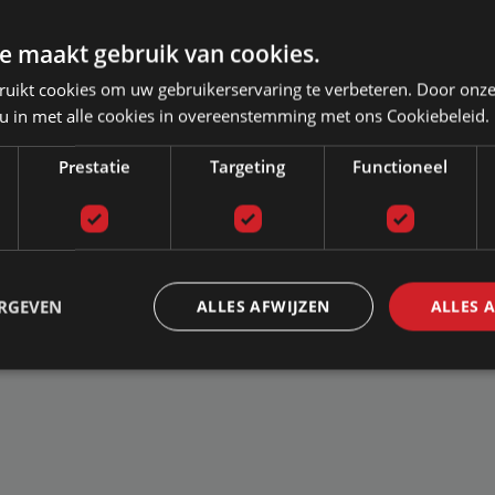
e maakt gebruik van cookies.
ken
No comme
ruikt cookies om uw gebruikerservaring te verbeteren. Door onze
lekken. Geen prettig en fris gezicht natuurlijk. Uw molton regelmatig wassen is
 u in met alle cookies in overeenstemming met ons Cookiebeleid.
 u uw molton mooi stralend wit houdt. Zeer belangrijk ook bij een waterbed, wa
er bed. Dat komt omdat de matras van een waterbed van vinyl is en geen vocht
Prestatie
Targeting
Functioneel
a belangrijk. In deze blog vertellen we u hoe u de
molton
het beste kunt wass
ERGEVEN
ALLES AFWIJZEN
ALLES 