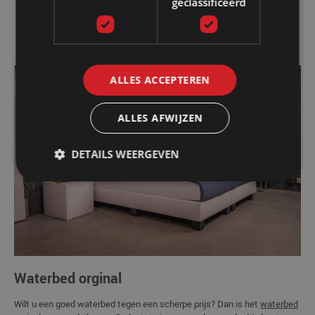
geclassificeerd
Matrastijk De Luxe Climaplus (350g/m2)
HR40 foambalken met extra versteviging
ALLES ACCEPTEREN
ALLES AFWIJZEN
DETAILS WEERGEVEN
Waterbed orginal
Wilt u een goed waterbed tegen een scherpe prijs? Dan is het
waterbed