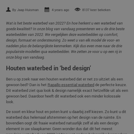
By Jaap Huisman
4 years ago
8137 keer bekeken
Wat is het beste waterbed van 2022? En hoe herkent u een waterbed van
goede kwaliteit? In onze blog van vandaag presenteren we u de drie beste
waterbedden van 2022. We vergelijken deze waterbedden op comfort,
design, formaat en ondersteuning. Zo weet u van elk model de voor- en
nadelen plus de belangrijkste kenmerken. Kijk dus even mee naar de drie
populairste modellen qua waterbedden. We zetten ze voor u op een rij in
onze blog van vandaag.
Houten waterbed in ‘bed design’
Ben u op zoek naar een houten waterbed dat er net zo uitziet als een
gewoon bed? Dan is het
Rapallo essential waterbed
de perfecte keuze.
Dit waterbed ziet qua look & design namelijk exact hetzelfde uit als een
gewoon bed. Daardoor heeft dit waterbed ook een minder kolossale
look.
De soort en kleur hout en poten kunt u daarbij zelf kiezen. Zo kunt u dit
waterbed dus helemaal afstemmen op het design van de ruimte. En
bovendien oogt dit fraaie waterbed natuurlijk zelf al als een design
element in uw slaapkamer. Geen wonder dus dat dit het meest