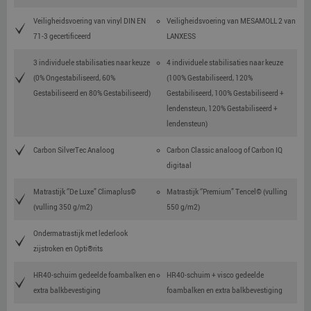
Veiligheidsvoering van vinyl DIN EN
Veiligheidsvoering van MESAMOLL 2 van
71-3 gecertificeerd
LANXESS
3 individuele stabilisaties naar keuze
4 individuele stabilisaties naar keuze
(0% Ongestabiliseerd, 60%
(100% Gestabiliseerd, 120%
Gestabiliseerd en 80% Gestabiliseerd)
Gestabiliseerd, 100% Gestabiliseerd +
lendensteun, 120% Gestabiliseerd +
lendensteun)
Carbon SilverTec Analoog
Carbon Classic analoog of Carbon IQ
digitaal
Matrastijk ‘’De Luxe” Climaplus©
Matrastijk ‘’Premium” Tencel© (vulling
(vulling 350 g/m2)
550 g/m2)
Ondermatrastijk met lederlook
zijstroken en Opti®rits
HR40-schuim gedeelde foambalken en
HR40-schuim + visco gedeelde
extra balkbevestiging
foambalken en extra balkbevestiging