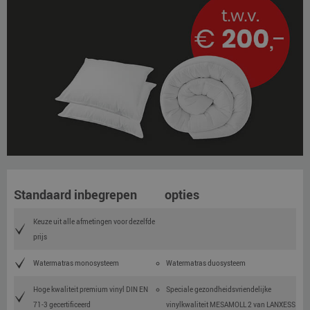
Standaard inbegrepen
opties
Keuze uit alle afmetingen voor dezelfde
prijs
Watermatras monosysteem
Watermatras duosysteem
Hoge kwaliteit premium vinyl DIN EN
Speciale gezondheidsvriendelijke
71-3 gecertificeerd
vinylkwaliteit MESAMOLL 2 van LANXESS