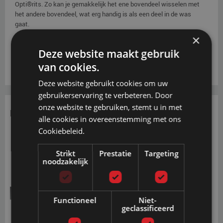
Opti®rits. Zo kan je gemakkelijk het ene bovendeel wisselen met
het andere bovendeel, wat erg handig is als een deel in de was
gaat.
×
Deze website maakt gebruik
van cookies.
Deze website gebruikt cookies om uw
gebruikerservaring te verbeteren. Door
onze website te gebruiken, stemt u in met
Foamranden
alle cookies in overeenstemming met ons
Cookiebeleid.
Strikt
Prestatie
Targeting
noodzakelijk
Softside HR RG40
Functioneel
Niet-
geclassificeerd
De HR40-schuim foambalken en extra balkbevestiging zijn met
een ventilerende non-woven laag bekleed. Hierdoor blijft het model