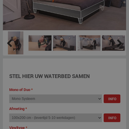
Previous
Next
STEL HIER UW WATERBED SAMEN
Mono of Duo
*
INFO
Afmeting
*
INFO
Vinyltype
*