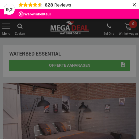
×
628
Reviews
9,2
0
Zoeken
Bel Ons
Winkelwagen
WATERBED ESSENTIAL
OFFERTE AANVRAGEN