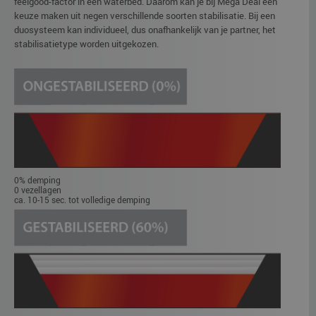
feelgood-factor in een waterbed. Daarom kan je bij Mega Deal een
keuze maken uit negen verschillende soorten stabilisatie. Bij een
duosysteem kan individueel, dus onafhankelijk van je partner, het
stabilisatietype worden uitgekozen.
0% demping
0 vezellagen
ca. 10-15 sec. tot volledige demping