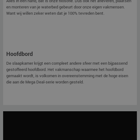
Alles in één hand, dat is onze filosofie. Dus ook het afleveren, plaatsen
en monteren van je waterbed gebeurt door onze eigen vakmensen.
Want wij willen zeker weten dat je 100% tevreden bent.
Hoofdbord
De slaapkamer krijgt een compleet andere sfeer met een bijpassend
gestoffeerd hoofdbord. Het vakmanschap waarmee het hoofdbord
gemaakt wordt, is volkomen in overeenstemming met de hoge eisen
die aan de Mega Deal-serie worden gesteld.