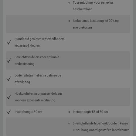
Tussentopliner voor een extra
beschermlaag
Isolatiemat, besparing tot 20% op
energiekosten
Standaard gesloten waterbedbodem,
keuze uit 6 kleuren
Gewichtsverdelers voor optimale
ondersteuning
Bodemplaten met extra gefineerde
afwerklaag
Hoekprofielen in bijpassende kleur
voor een excellente uitstraling
Instaphoogte 50 cm
Instaphoogte 55 of 60 cm
5 verschillende type hoofdborden: keuze
uit 21 hoogwaardige stof en leder kleuren