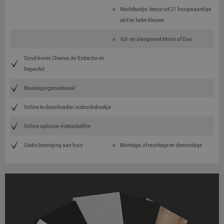
Nachtkastje: keuze uit 21 hoogwaardige
stof en leder kleuren
Vul- en slangenset Mono of Duo
Conditioner, Cleaner, Air-Extractor en
Repairkit
Bevestigingsmateriaal
Online te downloaden instructieboekje
Online opbouw-instructiefilm
Gratis bezorging aan huis
Montage, of montage en demontage