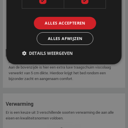
altijd in prima staat en worden het comfort en de warmte-isolatie
geoptimaliseerd.
OPTIE
ALLES ACCEPTEREN
ALLES AFWIJZEN
Softside HR RG40 + Visco
DETAILS WEERGEVEN
Als extra optie kan gekozen worden voor de softside soft-instap.
Aan de bovenzijde is hier een extra luxe traagschuim viscolaag
verwerkt van 5 cm dikte. Hierdoor krijgt het bed rondom een
bijzonder zacht en aangenaam comfort.
Verwarming
Er is een keuze uit 3 verschillende soorten verwarming die aan alle
eisen en kwaliteitsnormen voldoen.