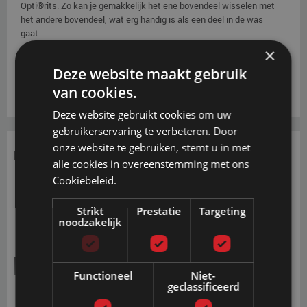
Opti®rits. Zo kan je gemakkelijk het ene bovendeel wisselen met
het andere bovendeel, wat erg handig is als een deel in de was
gaat.
×
Deze website maakt gebruik
van cookies.
Deze website gebruikt cookies om uw
gebruikerservaring te verbeteren. Door
onze website te gebruiken, stemt u in met
Foamranden
alle cookies in overeenstemming met ons
Cookiebeleid.
Strikt
Prestatie
Targeting
noodzakelijk
Softside HR RG40
Functioneel
Niet-
geclassificeerd
De HR40-schuim foambalken en extra balkbevestiging zijn met
een ventilerende non-woven laag bekleed. Hierdoor blijft het model