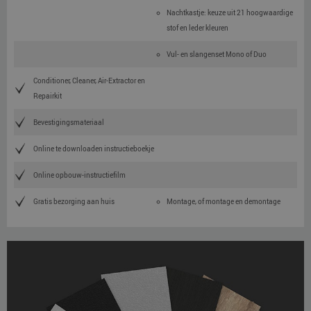
Nachtkastje: keuze uit 21 hoogwaardige
stof en leder kleuren
Vul- en slangenset Mono of Duo
Conditioner, Cleaner, Air-Extractor en
Repairkit
Bevestigingsmateriaal
Online te downloaden instructieboekje
Online opbouw-instructiefilm
Gratis bezorging aan huis
Montage, of montage en demontage