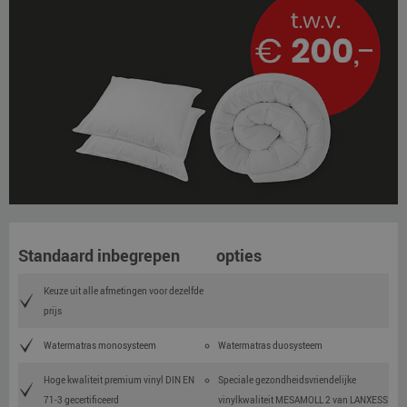
Standaard inbegrepen
opties
Keuze uit alle afmetingen voor dezelfde
prijs
Watermatras monosysteem
Watermatras duosysteem
Hoge kwaliteit premium vinyl DIN EN
Speciale gezondheidsvriendelijke
71-3 gecertificeerd
vinylkwaliteit MESAMOLL 2 van LANXESS