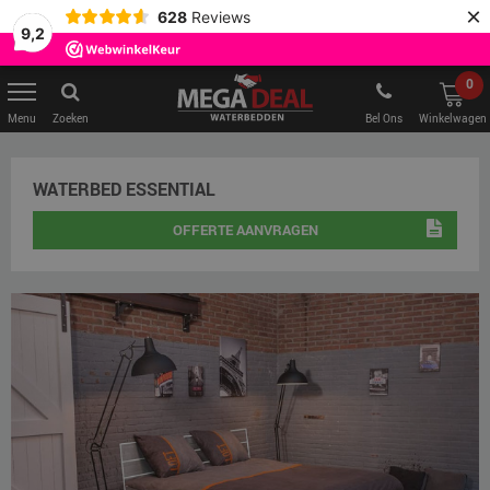
×
628
Reviews
9,2
0
Zoeken
Bel Ons
Winkelwagen
WATERBED ESSENTIAL
OFFERTE AANVRAGEN