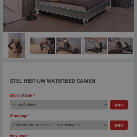
Previous
Next
STEL HIER UW WATERBED SAMEN
Mono of Duo
*
INFO
Afmeting
*
INFO
Vinyltype
*