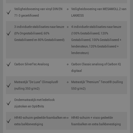
Veiligheidsvoering van vinyl DIN EN
Veiligheidsvoering van MESAMOLL 2 van
71-3 gecertificeerd
LANXESS
3 individuele stabilisaties naar keuze
4 individuele stabilisaties naar keuze
(0% Ongestabiliseerd, 60%
(100% Gestabiliseerd, 120%
Gestabiliseerd en 80% Gestabiliseerd)
Gestabiliseerd, 100% Gestabiliseerd +
lendensteun, 120% Gestabiliseerd +
lendensteun)
Carbon SilverTec Analoog
Carbon Classic analoog of Carbon IQ
digitaal
Matrastijk ‘’De Luxe” Climaplus©
Matrastijk ‘’Premium” Tencel© (vulling
(vulling 350 g/m2)
550 g/m2)
Ondermatrastijk met lederlook
zijstroken en Opti®rits
HR40-schuim gedeelde foambalken en
HR40-schuim + visco gedeelde
extra balkbevestiging
foambalken en extra balkbevestiging