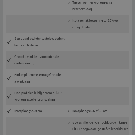
Tussentopliner voor een extra
beschermlaag
Isolatiemat, besparing tot 20% op
energiekosten
Standaard gesloten waterbedbodem,
keuze uit 6 kleuren
Gewichtsverdelers voor optimale
ondersteuning
Bodemplaten met extra gefineerde
afwerklaag
Hoekprofielen in bijpassende kleur
voor een excellente uitstraling
Instaphoogte 50 cm
Instaphoogte 55 of 60 cm
5 verschillende type hoofdborden: keuze
uit 21 hoogwaardige stof en leder kleuren