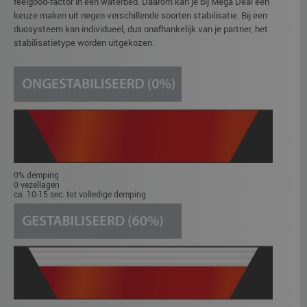
feelgood-factor in een waterbed. Daarom kan je bij Mega Deal een
keuze maken uit negen verschillende soorten stabilisatie. Bij een
duosysteem kan individueel, dus onafhankelijk van je partner, het
stabilisatietype worden uitgekozen.
0% demping
0 vezellagen
ca. 10-15 sec. tot volledige demping