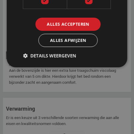
altijd in prima staat en worden het comfort en de warmte-isolatie
geoptimaliseerd.
OPTIE
ALLES ACCEPTEREN
ALLES AFWIJZEN
Softside HR RG40 + Visco
DETAILS WEERGEVEN
Als extra optie kan gekozen worden voor de softside soft-instap.
Aan de bovenzijde is hier een extra luxe traagschuim viscolaag
verwerkt van 5 cm dikte. Hierdoor krijgt het bed rondom een
bijzonder zacht en aangenaam comfort.
Verwarming
Er is een keuze uit 3 verschillende soorten verwarming die aan alle
eisen en kwaliteitsnormen voldoen.