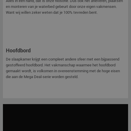
Alles in één hand, dat is onze filosofie. Dus ook het afleveren, plaatsen
en monteren van je waterbed gebeurt door onze eigen vakmensen.
Want wij willen zeker weten dat je 100% tevreden bent.
Hoofdbord
De slaapkamer krijgt een compleet andere sfeer met een bijpassend
gestoffeerd hoofdbord. Het vakmanschap waarmee het hoofdbord
gemaakt wordt, is volkomen in overeenstemming met de hoge eisen
die aan de Mega Deal-serie worden gesteld.