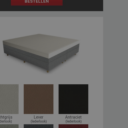
chtgrijs
Lever
Antraciet
ederlook)
(lederlook)
(lederlook)