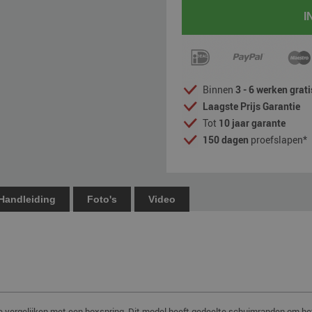
I
Binnen
3 - 6 werken grat
Laagste Prijs Garantie
Tot
10 jaar garante
150 dagen
proefslapen*
Handleiding
Foto's
Video
te vergelijken met een boxspring. Dit model heeft gedeelte schuimranden om he