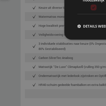
Keuze uit diverse tijdloze, kwalitatieve bedpoten
Watermatras monosysteem
Hoge kwaliteit premium vinyl DIN EN 71-3 gecerti
DETAILS WE
Veiligheidsvoering van vinyl DIN EN 71-3 gecertifi
3 individuele stabilisaties naar keuze (0% Ongest
80% Gestabiliseerd)
Carbon SilverTec Analoog
Matrastijk ‘’De Luxe” Climaplus© (vulling 350 g/m
Ondermatrastijk met lederlook zijstroken en Opti®
HR40-schuim gedeelde foambalken en extra balk