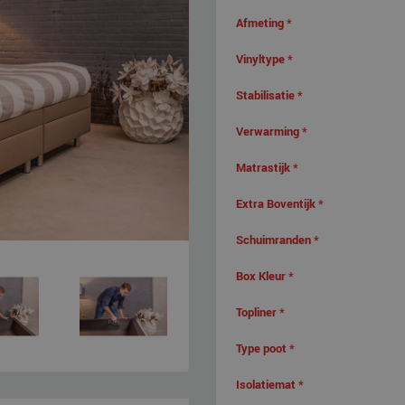
Afmeting
*
Vinyltype
*
Stabilisatie
*
Verwarming
*
Matrastijk
*
Extra Boventijk
*
Schuimranden
*
Box Kleur
*
Topliner
*
Type poot
*
Isolatiemat
*