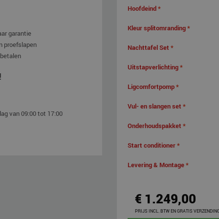
Hoofdeind
*
Kleur splitomranding
*
aar garantie
n proefslapen
Nachttafel Set
*
 betalen
Uitstapverlichting
*
!
Ligcomfortpomp
*
Vul- en slangen set
*
ag van 09:00 tot 17:00
Onderhoudspakket
*
Start conditioner
*
Levering & Montage
*
€ 1.249,00
PRIJS INCL. BTW EN GRATIS VERZENDIN