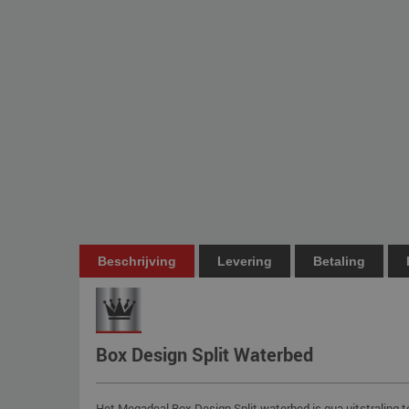
Beschrijving
Levering
Betaling
Box Design Split Waterbed
Het Megadeal Box Design Split waterbed is qua uitstraling 