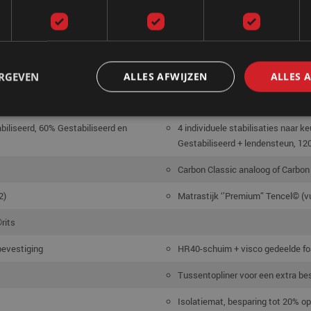
Watermatras duosysteem
ficeerd
Speciale gezondheidsvriendelij
ERGEVEN
ALLES AFWIJZEN
ALLES 
ceerd
Veiligheidsvoering van MESAMO
abiliseerd, 60% Gestabiliseerd en
4 individuele stabilisaties naar 
Gestabiliseerd + lendensteun, 12
Carbon Classic analoog of Carbon 
2)
Matrastijk ‘’Premium” Tencel© (v
rits
bevestiging
HR40-schuim + visco gedeelde fo
Tussentopliner voor een extra b
Isolatiemat, besparing tot 20% o