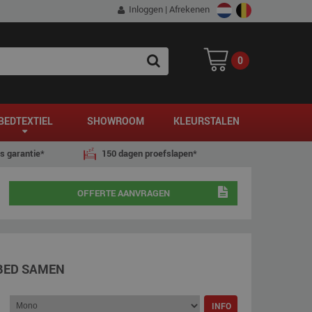
Inloggen
|
Afrekenen
0
SEARCH
BEDTEXTIEL
SHOWROOM
KLEURSTALEN
js garantie*
150 dagen proefslapen*
OFFERTE AANVRAGEN
BED SAMEN
INFO