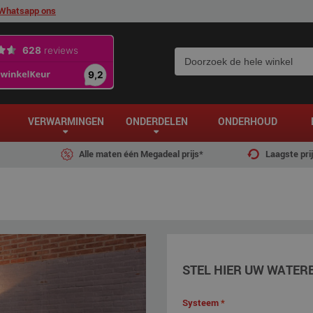
Whatsapp ons
VERWARMINGEN
ONDERDELEN
ONDERHOUD
Alle maten één Megadeal prijs*
Laagste pri
STEL HIER UW WATER
Systeem
*