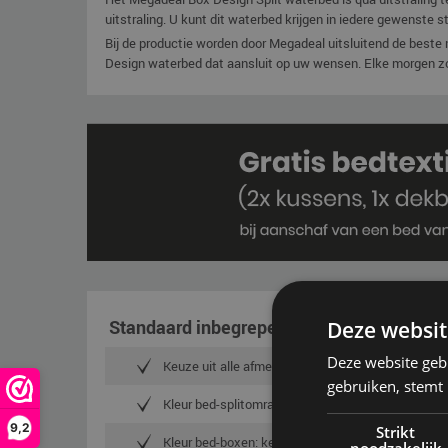
uitstraling. U kunt dit waterbed krijgen in iedere gewenste st
Bij de productie worden door Megadeal uitsluitend de beste 
Design waterbed dat aansluit op uw wensen. Elke morgen zo 
Standaard inbegrepen
Deze websit
Deze website geb
Keuze uit alle afmetingen voor dezelfde prijs
gebruiken, stemt
Kleur bed-splitomranding: keuze uit 21 hoogwaardi
9,2
Strikt
Kleur bed-boxen: keuze uit 21 hoogwaardige stof e
noodzakelijk