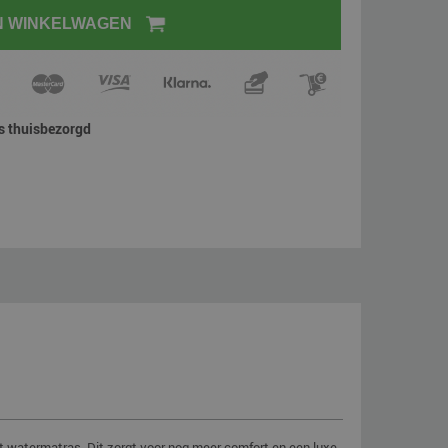
N WINKELWAGEN
is thuisbezorgd
t watermatras. Dit zorgt voor nog meer comfort en een luxe