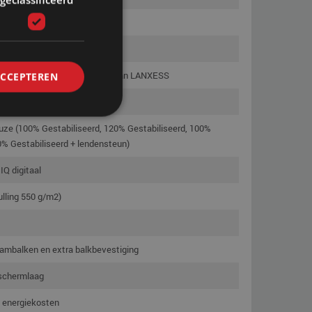
ke vinylkwaliteit MESAMOLL 2 van LANXESS
ACCEPTEREN
LL 2 van LANXESS
keuze (100% Gestabiliseerd, 120% Gestabiliseerd, 100%
0% Gestabiliseerd + lendensteun)
IQ digitaal
ulling 550 g/m2)
ambalken en extra balkbevestiging
eschermlaag
p energiekosten