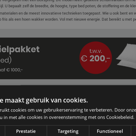
ijl. U bepaalt zelf de breedte, de hoogte, type bed poten, de stoffering en de kle
materialen en de meest innovatieve technieken toegepast. Wie u ook bent en wa
fris als een hoen wakker worden. Vol met nieuwe energie. Dat bereikt u met pe
opties
e maakt gebruik van cookies.
ruikt cookies om uw gebruikerservaring te verbeteren. Door onze
 u in met alle cookies in overeenstemming met ons Cookiebeleid.
ge stof en leder kleuren
Prestatie
Targeting
Functioneel
n leder kleuren