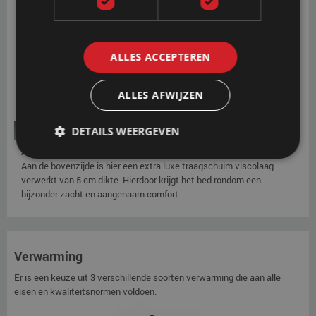
altijd in prima staat en worden het comfort en de warmte-isolatie
geoptimaliseerd.
OPTIE
ALLES ACCEPTEREN
ALLES AFWIJZEN
Softside HR RG40 + Visco
DETAILS WEERGEVEN
Als extra optie kan gekozen worden voor de softside soft-instap.
Aan de bovenzijde is hier een extra luxe traagschuim viscolaag
verwerkt van 5 cm dikte. Hierdoor krijgt het bed rondom een
bijzonder zacht en aangenaam comfort.
Verwarming
Er is een keuze uit 3 verschillende soorten verwarming die aan alle
eisen en kwaliteitsnormen voldoen.