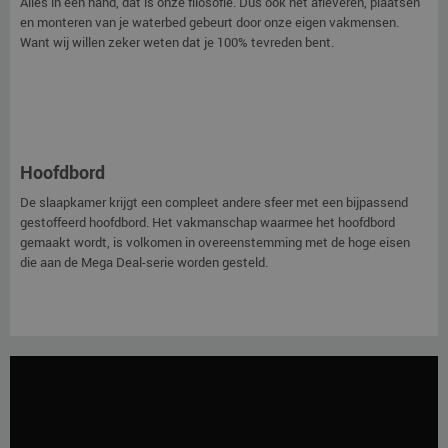
Alles in één hand, dat is onze filosofie. Dus ook het afleveren, plaatsen
en monteren van je waterbed gebeurt door onze eigen vakmensen.
Want wij willen zeker weten dat je 100% tevreden bent.
Hoofdbord
De slaapkamer krijgt een compleet andere sfeer met een bijpassend
gestoffeerd hoofdbord. Het vakmanschap waarmee het hoofdbord
gemaakt wordt, is volkomen in overeenstemming met de hoge eisen
die aan de Mega Deal-serie worden gesteld.