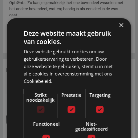
Opti®rits. Zo kan je gemakkelijk het ene bovendeel wisselen met
het andere bovendeel, wat erg handig is als een deel in de was
gaat.
×
Deze website maakt gebruik
van cookies.
Deze website gebruikt cookies om uw
gebruikerservaring te verbeteren. Door
onze website te gebruiken, stemt u in met
Foamranden
alle cookies in overeenstemming met ons
Cookiebeleid.
Strikt
Prestatie
Targeting
noodzakelijk
Softside HR RG40
Functioneel
Niet-
geclassificeerd
De HR40-schuim foambalken en extra balkbevestiging zijn met
een ventilerende non-woven laag bekleed. Hierdoor blijft het model