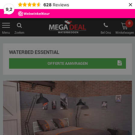
×
628
Reviews
9,2
0
Zoeken
Bel Ons
Winkelwagen
WATERBED ESSENTIAL
OFFERTE AANVRAGEN