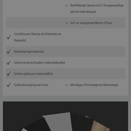
Nachtkastje: keuze uit 21 hoogwaardige
stof en leder kleuren
Vul- en slangenset Mono of Duo
Conditioner, Cleaner, Air-Extractor en
Repairkit
Bevestigingsmateriaal
Online te downloaden instructieboekje
Online opbouw-instructiefilm
Gratis bezorging aan huis
Montage, of montage en demontage