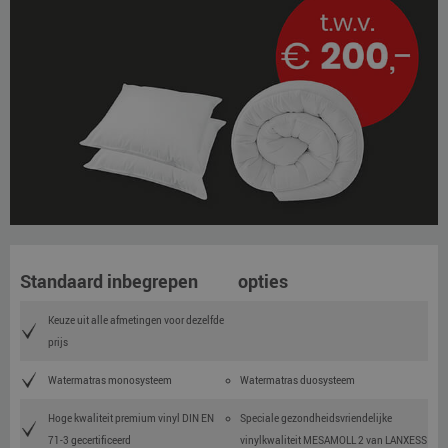
Standaard inbegrepen
opties
Keuze uit alle afmetingen voor dezelfde
prijs
Watermatras monosysteem
Watermatras duosysteem
Hoge kwaliteit premium vinyl DIN EN
Speciale gezondheidsvriendelijke
71-3 gecertificeerd
vinylkwaliteit MESAMOLL 2 van LANXESS