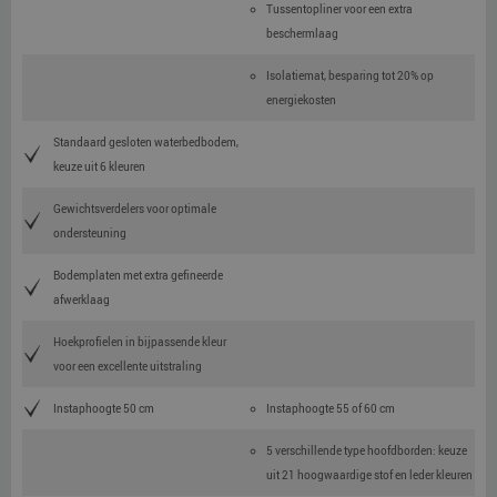
Tussentopliner voor een extra
beschermlaag
Isolatiemat, besparing tot 20% op
energiekosten
Standaard gesloten waterbedbodem,
keuze uit 6 kleuren
Gewichtsverdelers voor optimale
ondersteuning
Bodemplaten met extra gefineerde
afwerklaag
Hoekprofielen in bijpassende kleur
voor een excellente uitstraling
Instaphoogte 50 cm
Instaphoogte 55 of 60 cm
5 verschillende type hoofdborden: keuze
uit 21 hoogwaardige stof en leder kleuren