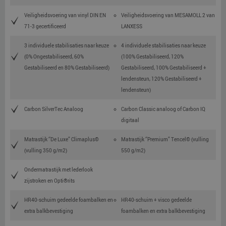
Veiligheidsvoering van vinyl DIN EN
Veiligheidsvoering van MESAMOLL 2 van
71-3 gecertificeerd
LANXESS
3 individuele stabilisaties naar keuze
4 individuele stabilisaties naar keuze
(0% Ongestabiliseerd, 60%
(100% Gestabiliseerd, 120%
Gestabiliseerd en 80% Gestabiliseerd)
Gestabiliseerd, 100% Gestabiliseerd +
lendensteun, 120% Gestabiliseerd +
lendensteun)
Carbon SilverTec Analoog
Carbon Classic analoog of Carbon IQ
digitaal
Matrastijk ‘’De Luxe” Climaplus©
Matrastijk ‘’Premium” Tencel© (vulling
(vulling 350 g/m2)
550 g/m2)
Ondermatrastijk met lederlook
zijstroken en Opti®rits
HR40-schuim gedeelde foambalken en
HR40-schuim + visco gedeelde
extra balkbevestiging
foambalken en extra balkbevestiging