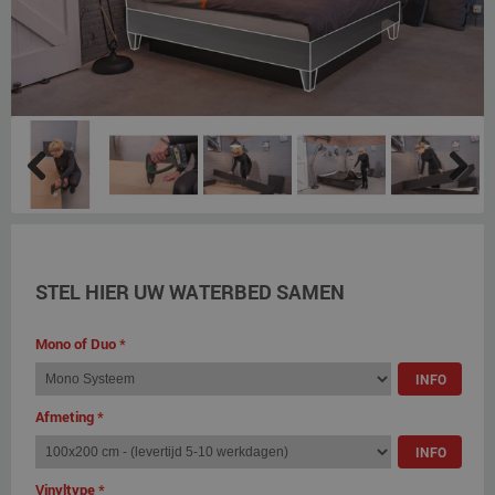
Previous
Next
STEL HIER UW WATERBED SAMEN
Mono of Duo
*
INFO
Afmeting
*
INFO
Vinyltype
*