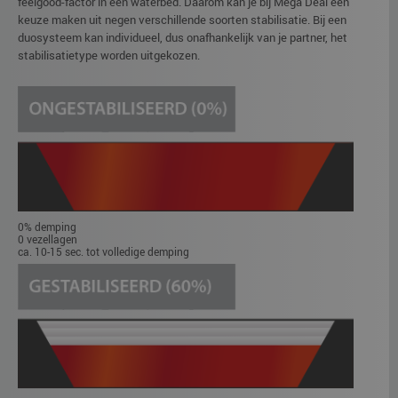
feelgood-factor in een waterbed. Daarom kan je bij Mega Deal een
keuze maken uit negen verschillende soorten stabilisatie. Bij een
duosysteem kan individueel, dus onafhankelijk van je partner, het
stabilisatietype worden uitgekozen.
0% demping
0 vezellagen
ca. 10-15 sec. tot volledige demping