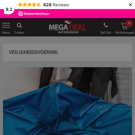
×
628
Reviews
9,2
0
Zoeken
Bel Ons
Winkelwagen
VEILIGHEIDSVOERING