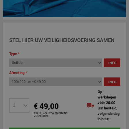
STEL HIER UW VEILIGHEIDSVOERING SAMEN
Type
*
INFO
Afmeting
*
INFO
Op
werkdagen
vóór 20:00
€ 49,00
uur besteld,
volgende dag
PRIJS INCL. BTW EN GRATIS
VERZENDING
in huis!