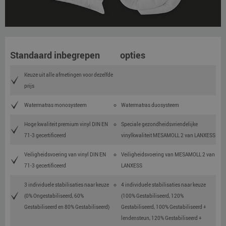
Standaard inbegrepen
opties
Keuze uit alle afmetingen voor dezelfde
prijs
Watermatras monosysteem
Watermatras duosysteem
Hoge kwaliteit premium vinyl DIN EN
Speciale gezondheidsvriendelijke
71-3 gecertificeerd
vinylkwaliteit MESAMOLL 2 van LANXESS
Veiligheidsvoering van vinyl DIN EN
Veiligheidsvoering van MESAMOLL 2 van
71-3 gecertificeerd
LANXESS
3 individuele stabilisaties naar keuze
4 individuele stabilisaties naar keuze
(0% Ongestabiliseerd, 60%
(100% Gestabiliseerd, 120%
Gestabiliseerd en 80% Gestabiliseerd)
Gestabiliseerd, 100% Gestabiliseerd +
lendensteun, 120% Gestabiliseerd +