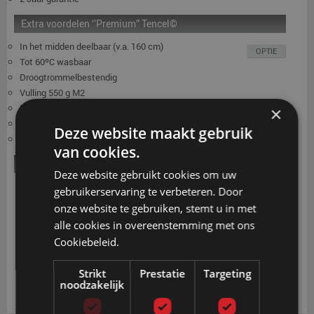
Extra voordelen ‘’Premium” Tencel©
In het midden deelbaar (v.a. 160 cm)
OPTIE
Tot 60ºC wasbaar
Droogtrommelbestendig
Vulling 550 g M2
Boventijk uitwisselbaar
×
Lederlook zijstroken
Deze website maakt gebruik
2 Jaar garantie
van cookies.
Extra boventijk
Deze website gebruikt cookies om uw
Het bovendeel van de tijk is uitwisselbaar door de speciale
gebruikerservaring te verbeteren. Door
Opti®rits. Zo kan je gemakkelijk het ene bovendeel wisselen met
onze website te gebruiken, stemt u in met
het andere bovendeel, wat erg handig is als een deel in de was
alle cookies in overeenstemming met ons
gaat.
Cookiebeleid.
Strikt
Prestatie
Targeting
noodzakelijk