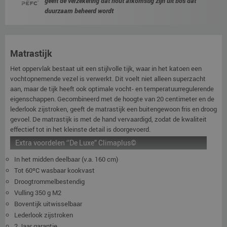
geeft de verzekering dat hout afkomstig zijn uit bos dat
duurzaam beheerd wordt
Matrastijk
Het oppervlak bestaat uit een stijlvolle tijk, waar in het katoen een
vochtopnemende vezel is verwerkt. Dit voelt niet alleen superzacht
aan, maar de tijk heeft ook optimale vocht- en temperatuurregulerende
eigenschappen. Gecombineerd met de hoogte van 20 centimeter en de
lederlook zijstroken, geeft de matrastijk een buitengewoon fris en droog
gevoel. De matrastijk is met de hand vervaardigd, zodat de kwaliteit
effectief tot in het kleinste detail is doorgevoerd.
Extra voordelen ‘’De Luxe” Climaplus©
In het midden deelbaar (v.a. 160 cm)
Tot 60ºC wasbaar kookvast
Droogtrommelbestendig
Vulling 350 g M2
Boventijk uitwisselbaar
Lederlook zijstroken
2 Jaar garantie