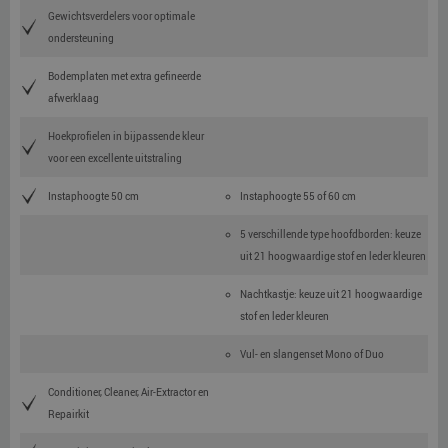
Gewichtsverdelers voor optimale
ondersteuning
Bodemplaten met extra gefineerde
afwerklaag
Hoekprofielen in bijpassende kleur
voor een excellente uitstraling
Instaphoogte 50 cm
Instaphoogte 55 of 60 cm
5 verschillende type hoofdborden: keuze
uit 21 hoogwaardige stof en leder kleuren
Nachtkastje: keuze uit 21 hoogwaardige
stof en leder kleuren
Vul- en slangenset Mono of Duo
Conditioner, Cleaner, Air-Extractor en
Repairkit