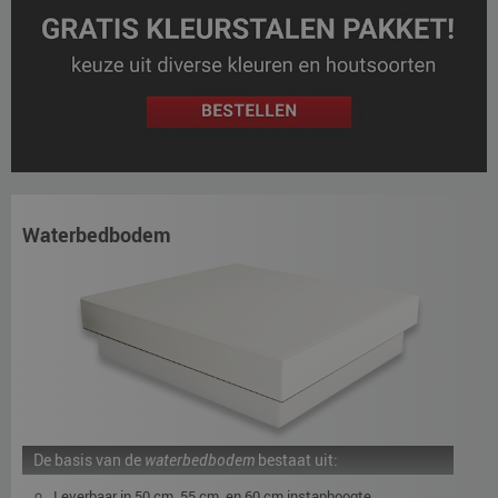
Waterbedbodem
De basis van de
waterbedbodem
bestaat uit:
Leverbaar in 50 cm, 55 cm, en 60 cm instaphoogte