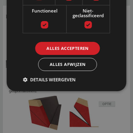
Functioneel
Niet-
geclassificeerd
Foamranden
ALLES ACCEPTEREN
Softside HR RG40
ALLES AFWIJZEN
De HR40-schuim foambalken en extra balkbevestiging zijn met
een ventilerende non-woven laag bekleed. Hierdoor blijft het model
DETAILS WEERGEVEN
altijd in prima staat en worden het comfort en de warmte-isolatie
geoptimaliseerd.
OPTIE