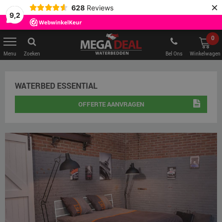
×
628
Reviews
9,2
0
Zoeken
Bel Ons
Winkelwagen
WATERBED ESSENTIAL
OFFERTE AANVRAGEN