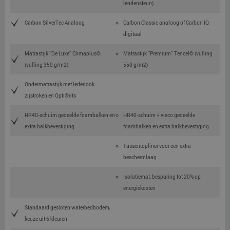
lendensteun)
Carbon SilverTec Analoog
Carbon Classic analoog of Carbon IQ
digitaal
Matrastijk ‘’De Luxe” Climaplus©
Matrastijk ‘’Premium” Tencel© (vulling
(vulling 350 g/m2)
550 g/m2)
Ondermatrastijk met lederlook
zijstroken en Opti®rits
HR40-schuim gedeelde foambalken en
HR40-schuim + visco gedeelde
extra balkbevestiging
foambalken en extra balkbevestiging
Tussentopliner voor een extra
beschermlaag
Isolatiemat, besparing tot 20% op
energiekosten
Standaard gesloten waterbedbodem,
keuze uit 6 kleuren