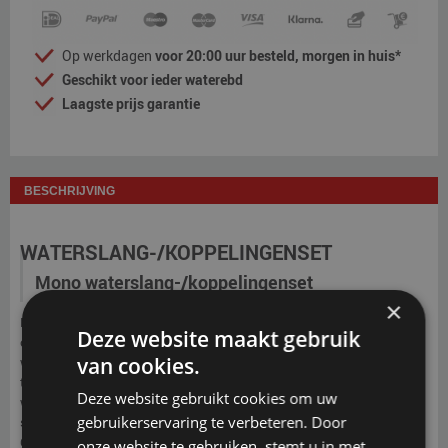
Op werkdagen
voor 20:00 uur besteld, morgen in huis*
Geschikt voor ieder waterebd
Laagste prijs garantie
BESCHRIJVING
WATERSLANG-/KOPPELINGENSET
Mono waterslang-/koppelingenset
×
Een waterbed bijvullen of een waterbed vullen vullen met tuinslang is
Deze website maakt gebruik
onverstandig. Het is aangeraden om voor het (opnieuw) vullen van uw
van cookies.
watermatras een nieuwe waterslang te gebruiken. Bij een gebruikte
tuinslang kunnen er bacteriën in de slang aanwezig zijn. Als deze in uw
Deze website gebruikt cookies om uw
watermatras terechtkomen, krijgt u onaangename gevolgen. In deze
gebruikerservaring te verbeteren. Door
set vindt u al het nodige om uw mono watermatras makkelijk te vullen.
Gebruik de opzetstukken bij het vullen van uw watermatras. Zo
onze website te gebruiken, stemt u in met