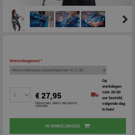
Next
Waterslangenset
*
Op
werkdagen
vóór 20:00
€ 27,95
uur besteld,
volgende dag
PREISE INKL. MWST. UND GRATIS
VERSAND
in huis!
IN WINKELWAGEN