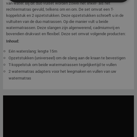
van water. Bij dit duo vulset worden zowel het linker- als het
rechtermatras gevuld, telkens om en om. De set omvat een T-
koppelstuk en 2 opzetstukken. Deze opzetstukken schroeft u in de
vultuiten van de duo matrassen. Op die manier vult u beide
watermatrassen. Deze slangen zijn algenwerend, cadmiumvrij en
bovendien drukvast en flexibel. Deze set omvat volgende producten:
Inhoud:
Eén waterslang: lengte 15m
Opzetstukken (universeel) om de slang aan de kraan te bevestigen
T-koppelstuk om beide watermatrassen tegelijkertijd te vullen
2 watermatras adapters voor het leegmaken en vullen van uw
watermatras