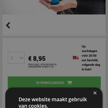
Previous
Op
werkdagen
vóór 20:00
€ 8,95
uur besteld,
volgende dag
PRIJS INCL. BTW EN GRATIS
VERZENDING VANAF € 20,-
in huis!
IN WINKELWAGEN
×
Deze website maakt gebruik
Op werkdagen
voor 20:00 uur besteld, morgen in huis*
van cookies.