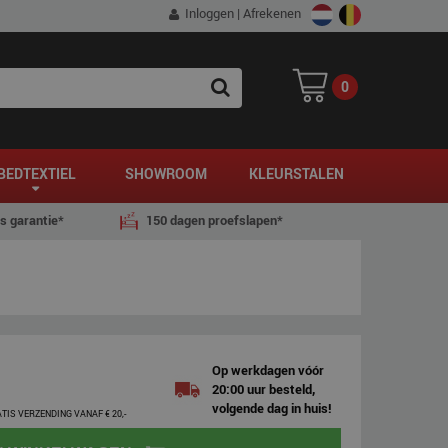
Inloggen
|
Afrekenen
0
SEARCH
BEDTEXTIEL
SHOWROOM
KLEURSTALEN
js garantie*
150 dagen proefslapen*
Op werkdagen vóór
20:00 uur besteld,
volgende dag in huis!
ATIS VERZENDING VANAF € 20,-