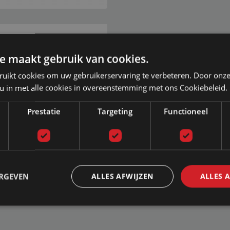
e maakt gebruik van cookies.
aar garantie
n proefslapen
ruikt cookies om uw gebruikerservaring te verbeteren. Door onze
 betalen
 u in met alle cookies in overeenstemming met ons Cookiebeleid.
!
Prestatie
Targeting
Functioneel
ag van 09:00 tot 17:00
ERGEVEN
ALLES AFWIJZEN
ALLES 