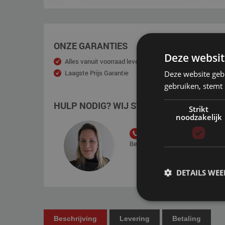
ONZE GARANTIES
Deze websit
Alles vanuit voorraad leverbaar
5 tot 10 j
Laagste Prijs Garantie
150 dage
Deze website geb
Gespreid
gebruiken, stemt
HULP NODIG? WIJ STAAN VOOR U KLAAR
Strikt
noodzakelijk
+31 85 - 001 40 50
Bereikbaar van maandag t/m vrijd
DETAILS WE
Beschrijving
Levering
Betaling