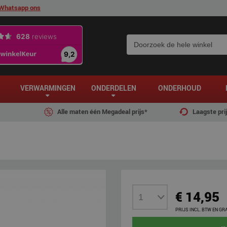
Whatsapp ons
VERWARMINGEN
ONDERDELEN
ONDERHOUD
Alle maten één Megadeal prijs*
Laagste pri
€ 14,95
PRIJS INCL. BTW EN GR