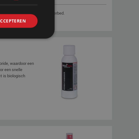
erbed, 1x reiniger voor uw waterbed.
ACCEPTEREN
oride, waardoor een
or een snelle
t is biologisch