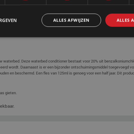
ras In het halfjaarlijks onderhoudspakket vindt u: 1x conditioner voor uw wat
ERGEVEN
ALLES AFWIJZEN
ALLES 
 uw waterbed. Deze waterbed conditioner bestaat voor 20% uit benzalkoniumchl
seerd wordt. Daarnaast is er een bijzonder ontschuimingsmiddel toegevoegd vo
uden en beschermd. Een fles van 125ml is genoeg voor een half jaar. Dit produc
as gieten.
ekbaar.