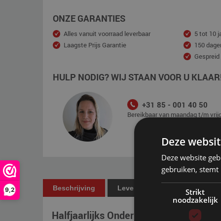
ONZE GARANTIES
Alles vanuit voorraad leverbaar
5 tot 10 j
Laagste Prijs Garantie
150 dage
Gespreid
HULP NODIG? WIJ STAAN VOOR U KLAAR
+31 85 - 001 40 50
Bereikbaar van maandag t/m vrijd
Deze websit
Deze website geb
gebruiken, stemt
Beschrijving
Levering
Betaling
9,2
Strikt
noodzakelijk
Halfjaarlijks Onderhoudspakket