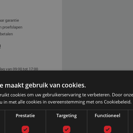
aar garantie
n proefslapen
 betalen
!
ag van 09:00 tot 17:00
e maakt gebruik van cookies.
ruikt cookies om uw gebruikerservaring te verbeteren. Door onze
 u in met alle cookies in overeenstemming met ons Cookiebeleid.
Vraag en antwoord
Foto's
Video
Prestatie
Targeting
Functioneel