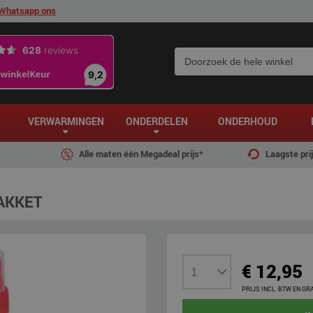
Whatsapp ons
VERWARMINGEN
ONDERDELEN
ONDERHOUD
Alle maten één Megadeal prijs*
Laagste pri
AKKET
€ 12,95
PRIJS INCL. BTW EN GR