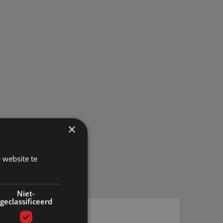
×
 website te
Niet-
geclassificeerd