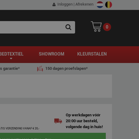
Inloggen
|
Afrekenen
0
SEARCH
BEDTEXTIEL
SHOWROOM
KLEURSTALEN
js garantie*
150 dagen proefslapen*
Op werkdagen vóór
20:00 uur besteld,
volgende dag in huis!
ATIS VERZENDING VANAF € 20,-