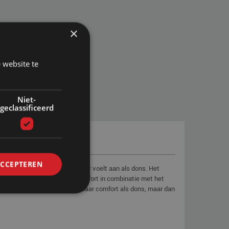
×
 website te
Niet-
geclassificeerd
ACCEPTEREN
kt van micro holle vezels maar voelt aan als dons. Het
n. Door het aangename slaapcomfort in combinatie met het
ijs. U hebt dus een vergelijkbaar comfort als dons, maar dan