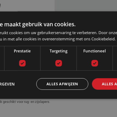
!
e maakt gebruik van cookies.
ag van 09:00 tot 17:00
ruikt cookies om uw gebruikerservaring te verbeteren. Door onze
 u in met alle cookies in overeenstemming met ons Cookiebeleid.
Prestatie
Targeting
Functioneel
ERGEVEN
ALLES AFWIJZEN
ALLES 
 is dit waterbed hoofkdussen microvezel een goede optie. Het kussen is gemaa
r en kan in de droogtrommel. Geniet van een heerlijk hygiënisch en fris kusse
 hotels. Een ander groot voordeel van een microvezel kussen is de gunstige pr
k geschikt voor rug- en zijslapers.