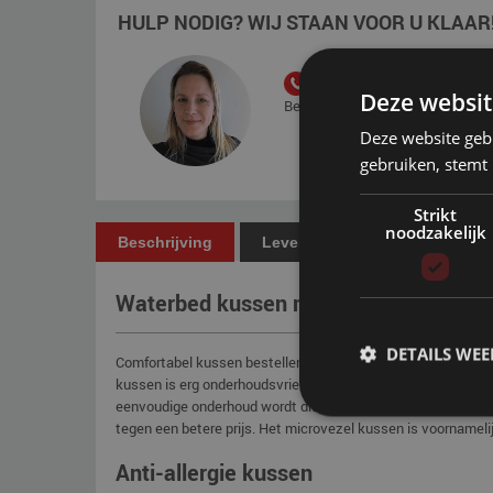
HULP NODIG? WIJ STAAN VOOR U KLAAR
+31 85 - 001 40 50
Deze websit
Bereikbaar van maandag t/m vrijd
Deze website geb
gebruiken, stemt
Strikt
noodzakelijk
Beschrijving
Levering
Betaling
Waterbed kussen microvezel
DETAILS WE
Comfortabel kussen bestellen tegen een gunstige prijs? Dan
kussen is erg onderhoudsvriendelijk het is namelijk wasbaa
eenvoudige onderhoud wordt dit type kussen vaak gebruikt in
tegen een betere prijs. Het microvezel kussen is voornamelij
Anti-allergie kussen