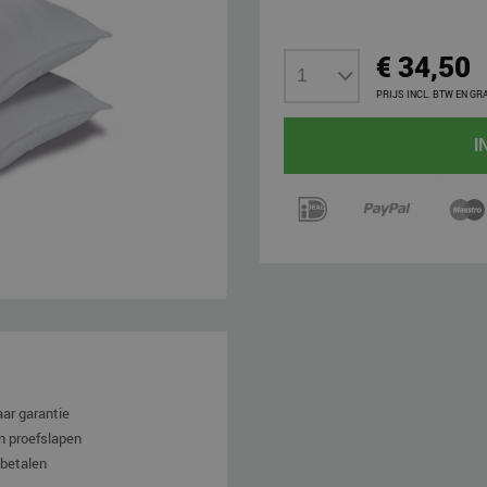
€ 34,50
PRIJS INCL. BTW EN GR
I
aar garantie
n proefslapen
 betalen