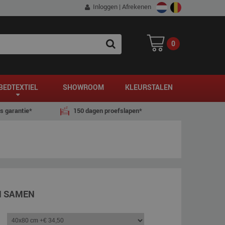
Inloggen
|
Afrekenen
0
SEARCH
BEDTEXTIEL
SHOWROOM
KLEURSTALEN
js garantie*
150 dagen proefslapen*
N SAMEN