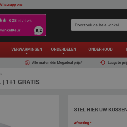
Whatsapp ons
VERWARMINGEN
ONDERDELEN
ONDERHOUD
Alle maten één Megadeal prijs*
Laagste pri
is
| 1+1 GRATIS
STEL HIER UW KUSSE
Afmeting
*