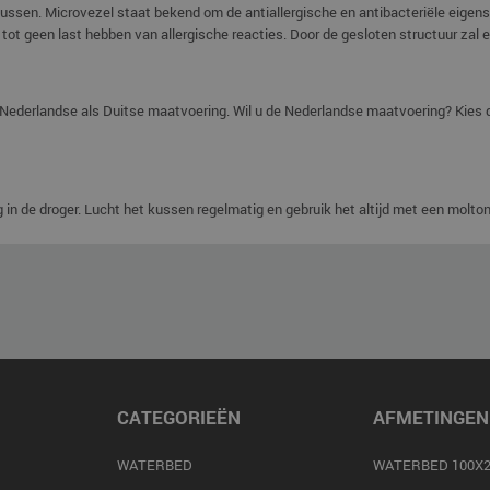
gie kussen. Microvezel staat bekend om de antiallergische en antibacteriële eig
er tot geen last hebben van allergische reacties. Door de gesloten structuur z
e Nederlandse als Duitse maatvoering. Wil u de Nederlandse maatvoering? Kies
in de droger. Lucht het kussen regelmatig en gebruik het altijd met een molto
CATEGORIEËN
AFMETINGEN
WATERBED
WATERBED 100X2