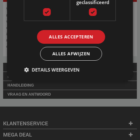
geclassificeerd
We begrijpen als geen ander dat het kiezen van de juiste kleur voor je
nieuwe waterbed een beslissing is die je met zorg wilt nemen. We
weten dat het soms lastig kan zijn om een definitieve keuze te maken
op basis van online afbeeldingen alleen. Het aanvragen van kleurstalen
is dan een ideale uitkomst. Met de kleurstalen bieden we je de
ALLES ACCEPTEREN
mogelijkheid om de kleuren in het echt te ervaren voordat je je
definitieve beslissing neemt.
ALLES AFWIJZEN
LEVERING
DETAILS WEERGEVEN
BETALING
HANDLEIDING
VRAAG EN ANTWOORD
KLANTENSERVICE
MEGA DEAL