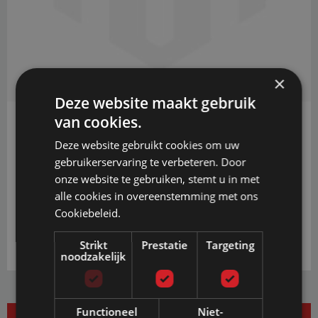
×
Deze website maakt gebruik
van cookies.
€ 0,50
Deze website gebruikt cookies om uw
gebruikerservaring te verbeteren. Door
PRIJS INCL. BTW EN GRATIS VERZENDING
VANAF € 20,-
onze website te gebruiken, stemt u in met
alle cookies in overeenstemming met ons
IN WINKELWAGEN
Cookiebeleid.
Strikt
Prestatie
Targeting
noodzakelijk
Functioneel
Niet-
BESCHRIJVING