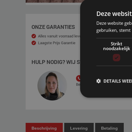
Deze websit
Deze website geb
ONZE GARANTIES
gebruiken, stemt
Alles vanuit voorraad leverbaar
5 tot 10 j
Laagste Prijs Garantie
150 dage
Strikt
noodzakelijk
Gespreid
HULP NODIG? WIJ STAAN VOOR U KLAAR
+31 85 - 001 40 50
DETAILS WE
Bereikbaar van maandag t/m vrijd
Beschrijving
Levering
Betaling