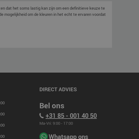
ten dat het soms lastig kan zijn om een definitieve keuze te
de mogelijkheid om de kleuren in het echt te ervaren voordat
DIRECT ADVIES
00
Bel ons
00
+31 85 - 001 40 50
Ma-Vri: 9:00 - 17:00
00
Whatsapp ons
00