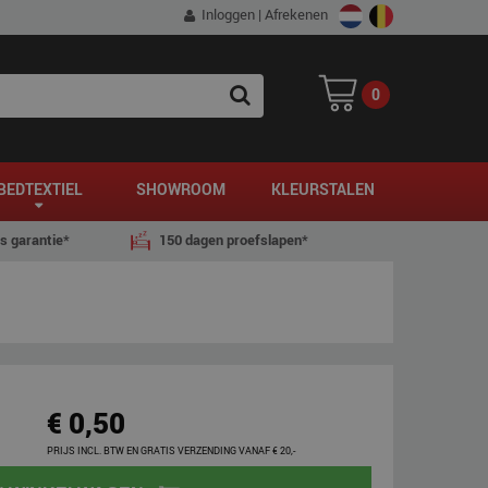
Inloggen
|
Afrekenen
0
SEARCH
BEDTEXTIEL
SHOWROOM
KLEURSTALEN
js garantie*
150 dagen proefslapen*
€ 0,50
PRIJS INCL. BTW EN GRATIS VERZENDING VANAF € 20,-