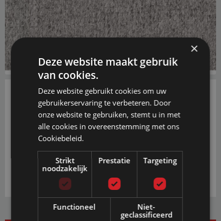
×
Deze website maakt gebruik
van cookies.
Deze website gebruikt cookies om uw
gebruikerservaring te verbeteren. Door
€ 0,50
onze website te gebruiken, stemt u in met
alle cookies in overeenstemming met ons
PRIJS INCL. BTW EN GRATIS VERZENDING
VANAF € 20,-
Cookiebeleid.
IN WINKELWAGEN
Strikt
Prestatie
Targeting
noodzakelijk
Functioneel
Niet-
geclassificeerd