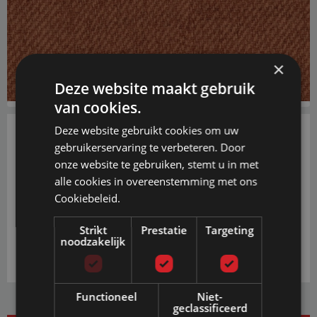
×
Deze website maakt gebruik
van cookies.
Deze website gebruikt cookies om uw
gebruikerservaring te verbeteren. Door
€ 0,50
onze website te gebruiken, stemt u in met
alle cookies in overeenstemming met ons
PRIJS INCL. BTW EN GRATIS VERZENDING
VANAF € 20,-
Cookiebeleid.
IN WINKELWAGEN
Strikt
Prestatie
Targeting
noodzakelijk
Functioneel
Niet-
geclassificeerd