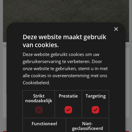
×
Deze website maakt gebruik
van cookies.
Deze website gebruikt cookies om uw
gebruikerservaring te verbeteren. Door
€ 0,50
onze website te gebruiken, stemt u in met
alle cookies in overeenstemming met ons
PRIJS INCL. BTW EN GRATIS VERZENDING
VANAF € 20,-
Cookiebeleid.
IN WINKELWAGEN
Strikt
Prestatie
Targeting
noodzakelijk
Functioneel
Niet-
geclassificeerd