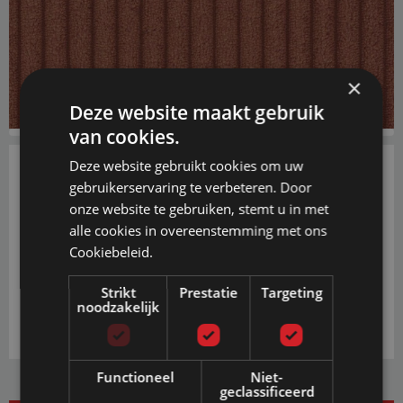
×
Deze website maakt gebruik
van cookies.
Deze website gebruikt cookies om uw
gebruikerservaring te verbeteren. Door
€ 0,50
onze website te gebruiken, stemt u in met
alle cookies in overeenstemming met ons
PRIJS INCL. BTW EN GRATIS VERZENDING
VANAF € 20,-
Cookiebeleid.
IN WINKELWAGEN
Strikt
Prestatie
Targeting
noodzakelijk
Functioneel
Niet-
geclassificeerd