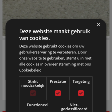
×
Deze website maakt gebruik
van cookies.
Deze website gebruikt cookies om uw
gebruikerservaring te verbeteren. Door
€ 0,50
onze website te gebruiken, stemt u in met
alle cookies in overeenstemming met ons
PRIJS INCL. BTW EN GRATIS VERZENDING
VANAF € 20,-
Cookiebeleid.
IN WINKELWAGEN
Strikt
Prestatie
Targeting
noodzakelijk
Functioneel
Niet-
geclassificeerd